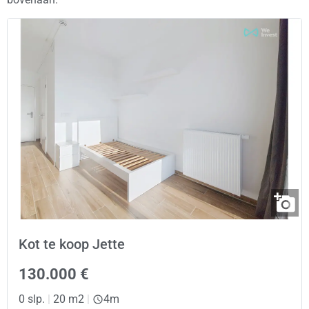
Kot te koop Jette
130.000 €
0 slp.
|
20 m2
|
4m