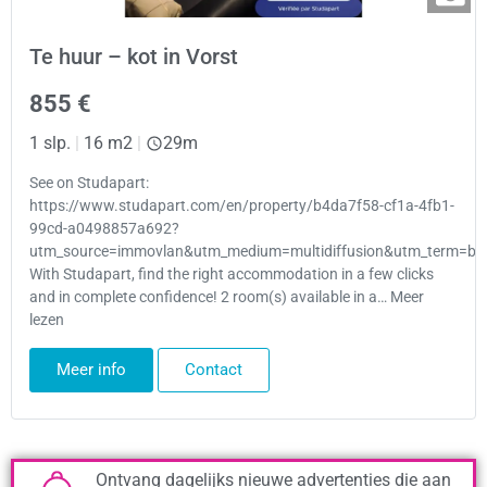
Te huur – kot in Vorst
855 €
1 slp.
|
16 m2
|
29m
See on Studapart:
https://www.studapart.com/en/property/b4da7f58-cf1a-4fb1-
99cd-a0498857a692?
utm_source=immovlan&utm_medium=multidiffusion&utm_term=bru
With Studapart, find the right accommodation in a few clicks
and in complete confidence! 2 room(s) available in a… Meer
lezen
Meer info
Contact
Ontvang dagelijks nieuwe advertenties die aan