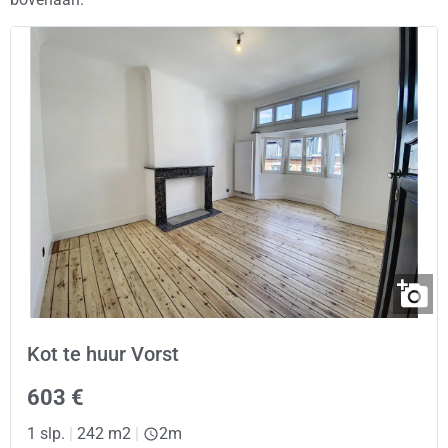
Kot te huur Vorst
603 €
1 slp.
|
242 m2
|
2m