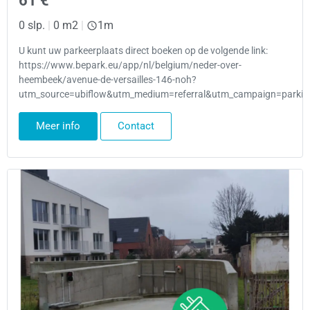
61 €
0 slp.
|
0 m2
|
1m
U kunt uw parkeerplaats direct boeken op de volgende link:
https://www.bepark.eu/app/nl/belgium/neder-over-
heembeek/avenue-de-versailles-146-noh?
utm_source=ubiflow&utm_medium=referral&utm_campaign=parking
Meer info
Contact