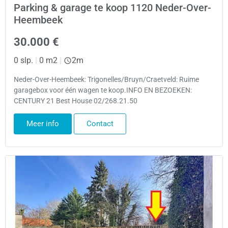
Parking & garage te koop 1120 Neder-Over-
Heembeek
30.000 €
0 slp.
|
0 m2
|
2m
Neder-Over-Heembeek: Trigonelles/Bruyn/Craetveld: Ruime
garagebox voor één wagen te koop.INFO EN BEZOEKEN:
CENTURY 21 Best House 02/268.21.50
Meer info
Contact