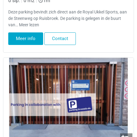
0 slp.
|
0 m2
|
1m
Deze parking bevindt zich direct aan de Royal Ukkel Sports, aan
de Steenweg op Ruisbroek. De parking is gelegen in de buurt
van… Meer lezen
Meer info
Contact