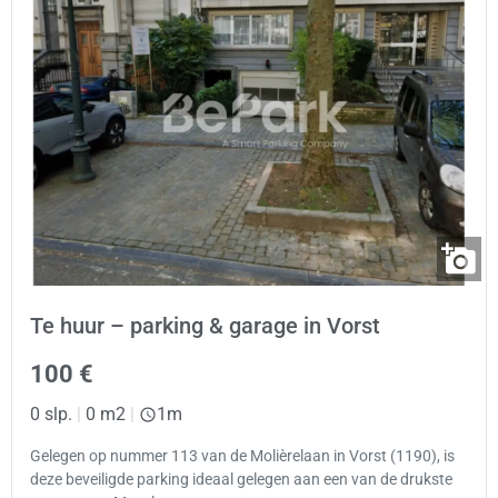
Te huur – parking & garage in Vorst
100 €
0 slp.
|
0 m2
|
1m
Gelegen op nummer 113 van de Molièrelaan in Vorst (1190), is
deze beveiligde parking ideaal gelegen aan een van de drukste