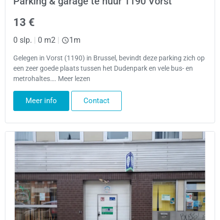
Parking & garage te huur 1190 Vorst
13 €
0 slp.
|
0 m2
|
1m
Gelegen in Vorst (1190) in Brussel, bevindt deze parking zich op
een zeer goede plaats tussen het Dudenpark en vele bus- en
metrohaltes…. Meer lezen
Meer info
Contact