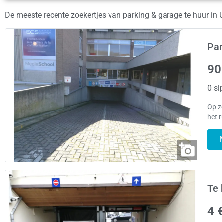
De meeste recente zoekertjes van parking & garage te huur in
Par
90
0 sl
Op z
het 
Te 
4 