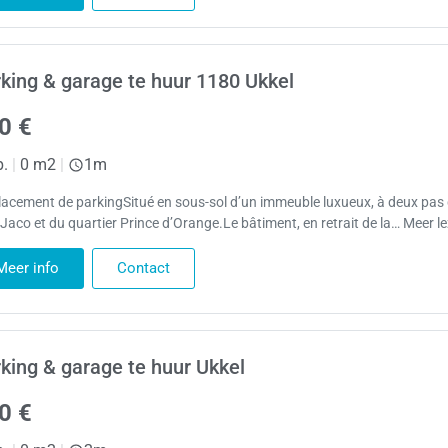
king & garage te huur 1180 Ukkel
0 €
p.
|
0 m2
|
1m
acement de parkingSitué en sous-sol d’un immeuble luxueux, à deux pas
-Jaco et du quartier Prince d’Orange.Le bâtiment, en retrait de la… Meer l
Meer info
Contact
king & garage te huur Ukkel
0 €