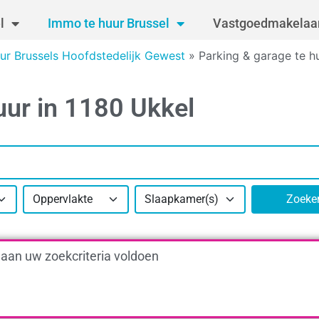
l
Immo te huur Brussel
Vastgoedmakelaar
uur Brussels Hoofdstedelijk Gewest
»
Parking & garage te hu
uur in 1180 Ukkel
Oppervlakte
Slaapkamer(s)
Zoeke
 aan uw zoekcriteria voldoen