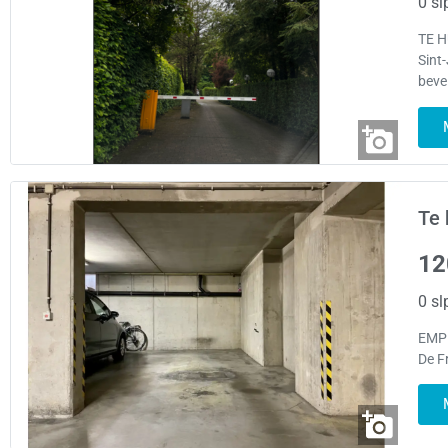
0 sl
TE H
Sint
beve
Te 
12
0 sl
EMPL
De F