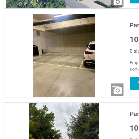
Par
10
0 sl
Empl
Fort
Par
10