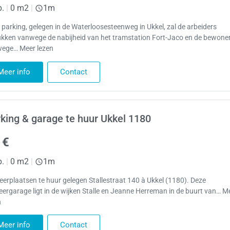
p.
|
0 m2
|
1m
 parking, gelegen in de Waterloosesteenweg in Ukkel, zal de arbeiders
ukken vanwege de nabijheid van het tramstation Fort-Jaco en de bewone
ege… Meer lezen
Meer info
Contact
king & garage te huur Ukkel 1180
 €
p.
|
0 m2
|
1m
eerplaatsen te huur gelegen Stallestraat 140 à Ukkel (1180). Deze
eergarage ligt in de wijken Stalle en Jeanne Herreman in de buurt van… M
n
Meer info
Contact