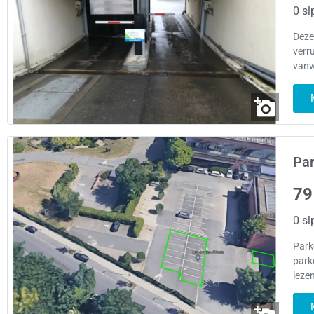
0 sl
Deze
verr
vanw
Par
79
0 sl
Park
park
leze