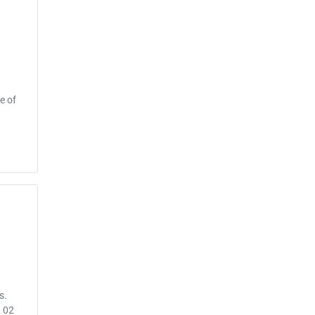
d
e of
s.
 02