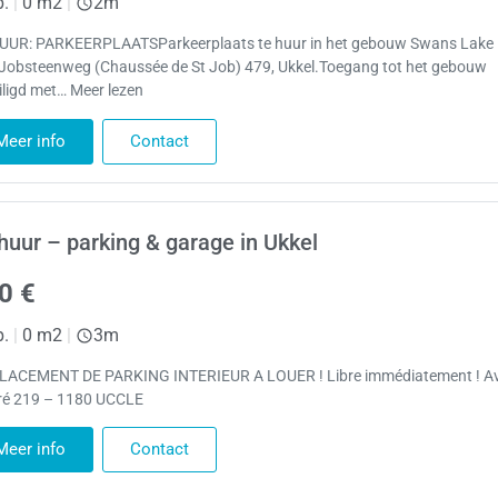
p.
|
0 m2
|
2m
UUR: PARKEERPLAATSParkeerplaats te huur in het gebouw Swans Lake I
-Jobsteenweg (Chaussée de St Job) 479, Ukkel.Toegang tot het gebouw
iligd met… Meer lezen
Meer info
Contact
huur – parking & garage in Ukkel
0 €
p.
|
0 m2
|
3m
ACEMENT DE PARKING INTERIEUR A LOUER ! Libre immédiatement ! A
ré 219 – 1180 UCCLE
Meer info
Contact