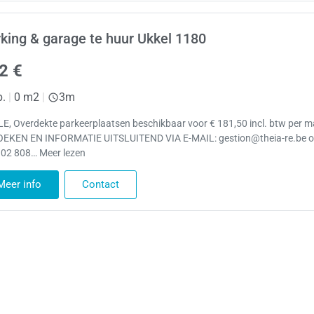
king & garage te huur Ukkel 1180
2 €
p.
|
0 m2
|
3m
E, Overdekte parkeerplaatsen beschikbaar voor € 181,50 incl. btw per 
EKEN EN INFORMATIE UITSLUITEND VIA E-MAIL: gestion@theia-re.be of
 02 808… Meer lezen
Meer info
Contact