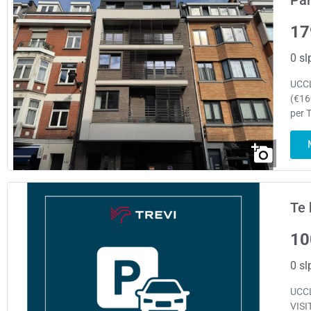
Par
17
0 sl
UCCL
(€16
per 
Te 
10
0 sl
UCCL
VISI