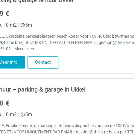
king & garage te huur Ukkel
9 €
p.
|
0 m2
|
5m
E, Overdekte parkeerplaatsen beschikbaar voor 169.40€ inc btw/maan
9,40 inc btw). BEZOEK EN INFO ALLEEN PER EMAIL : gestion@theia-re.b
TEL 02… Meer lezen
Meer info
Contact
huur – parking & garage in Ukkel
0 €
p.
|
0 m2
|
5m
E, Emplacements de parkings intérieurs disponibles au prix de 100€/moi
TES ET INFOS UNIQUEMENT PAR EMAIL : gestion@theia-re.be ou par TEL