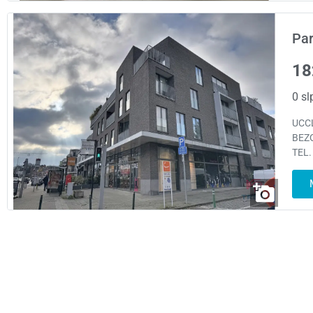
Par
18
0 sl
UCCL
BEZO
TEL.