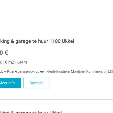
king & garage te huur 1180 Ukkel
0 €
p.
|
0 m2
|
4m
E – Ruime garagebox op een ideale locatie in Montjoie. Kom langs bij L&
Meer info
Contact