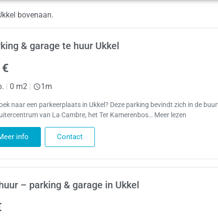
 Ukkel bovenaan.
king & garage te huur Ukkel
 €
p.
|
0 m2
|
1m
oek naar een parkeerplaats in Ukkel? Deze parking bevindt zich in de buur
ruitercentrum van La Cambre, het Ter Kamerenbos… Meer lezen
Meer info
Contact
huur – parking & garage in Ukkel
€