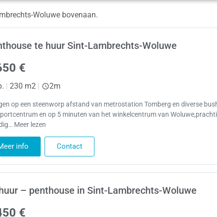
-Lambrechts-Woluwe bovenaan.
thouse te huur Sint-Lambrechts-Woluwe
650 €
p.
|
230 m2
|
2m
gen op een steenworp afstand van metrostation Tomberg en diverse bush
sportcentrum en op 5 minuten van het winkelcentrum van Woluwe,prachti
edig… Meer lezen
Meer info
Contact
huur – penthouse in Sint-Lambrechts-Woluwe
450 €