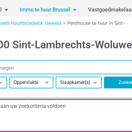
l
Immo te huur Brussel
Vastgoedmakelaar
ssels Hoofdstedelijk Gewest
»
Penthouse te huur in Sint-
200 Sint-Lambrechts-Woluwe
Oppervlakte
Slaapkamer(s)
Zoeke
 aan uw zoekcriteria voldoen