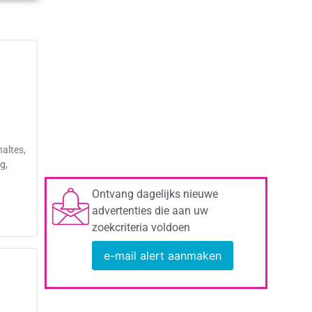
altes,
g,
Ontvang dagelijks nieuwe
advertenties die aan uw
zoekcriteria voldoen
e-mail alert aanmaken