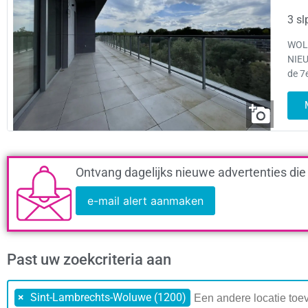
3 sl
WOLU
NIEU
de 7
Ontvang dagelijks nieuwe advertenties die
e-mail alert aanmaken
Past uw zoekcriteria aan
×
Sint-Lambrechts-Woluwe (1200)