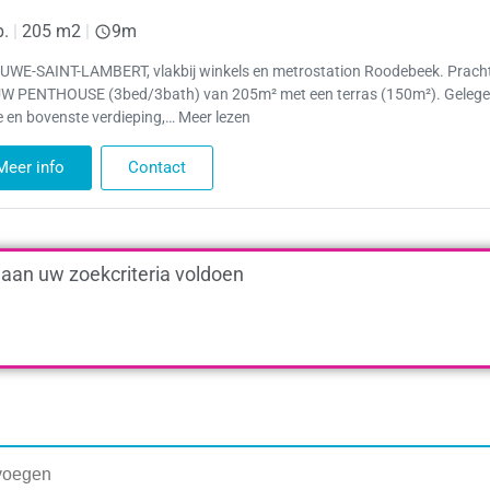
p.
|
205 m2
|
9m
WE-SAINT-LAMBERT, vlakbij winkels en metrostation Roodebeek. Prach
W PENTHOUSE (3bed/3bath) van 205m² met een terras (150m²). Gelege
e en bovenste verdieping,… Meer lezen
Meer info
Contact
 aan uw zoekcriteria voldoen