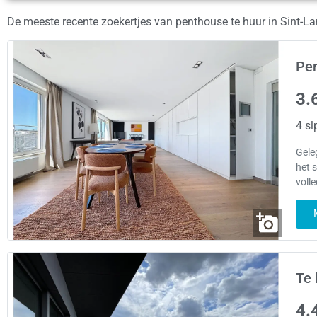
De meeste recente zoekertjes van penthouse te huur in Sint
Pen
3.
4 sl
Gele
het 
voll
Te 
4.