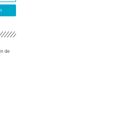
n
in de