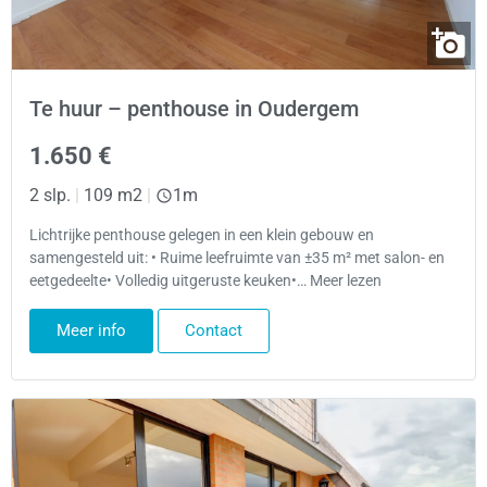
Te huur – penthouse in Oudergem
1.650 €
2 slp.
|
109 m2
|
1m
Lichtrijke penthouse gelegen in een klein gebouw en
samengesteld uit: • Ruime leefruimte van ±35 m² met salon- en
eetgedeelte• Volledig uitgeruste keuken•… Meer lezen
Meer info
Contact