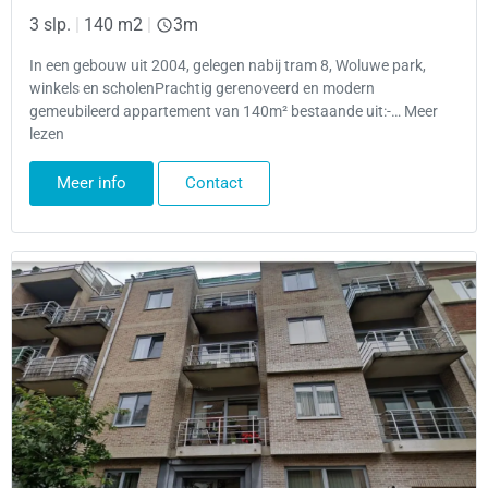
3 slp.
|
140 m2
|
3m
In een gebouw uit 2004, gelegen nabij tram 8, Woluwe park,
winkels en scholenPrachtig gerenoveerd en modern
gemeubileerd appartement van 140m² bestaande uit:-… Meer
lezen
Meer info
Contact