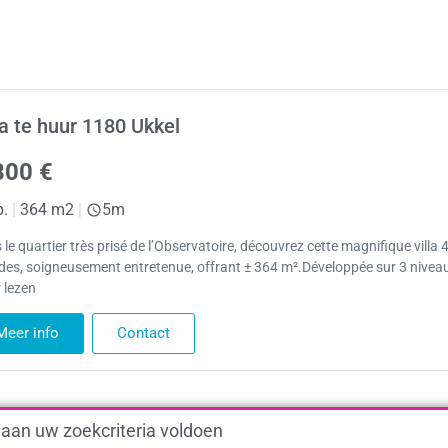
la te huur 1180 Ukkel
800 €
p.
|
364 m2
|
5m
le quartier très prisé de l’Observatoire, découvrez cette magnifique villa 
des, soigneusement entretenue, offrant ± 364 m².Développée sur 3 niveau
 lezen
Meer info
Contact
 aan uw zoekcriteria voldoen