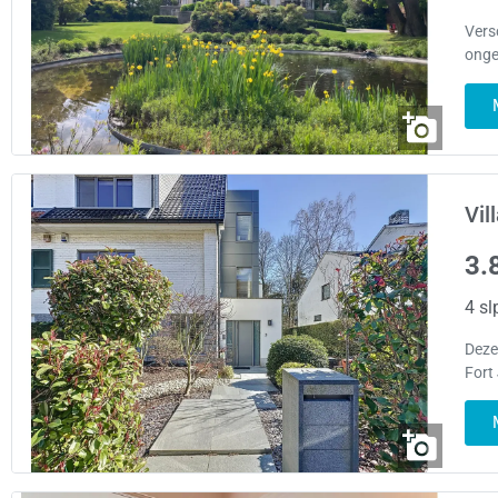
Vers
onge
Vil
3.
4 sl
Deze
Fort