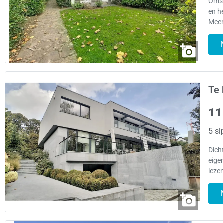
Omsc
en h
Meer
Te 
11
5 sl
Dicht
eige
leze