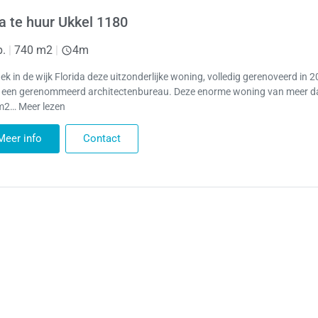
la te huur Ukkel 1180
p.
|
740 m2
|
4m
ek in de wijk Florida deze uitzonderlijke woning, volledig gerenoveerd in 
 een gerenommeerd architectenbureau. Deze enorme woning van meer d
2… Meer lezen
Meer info
Contact