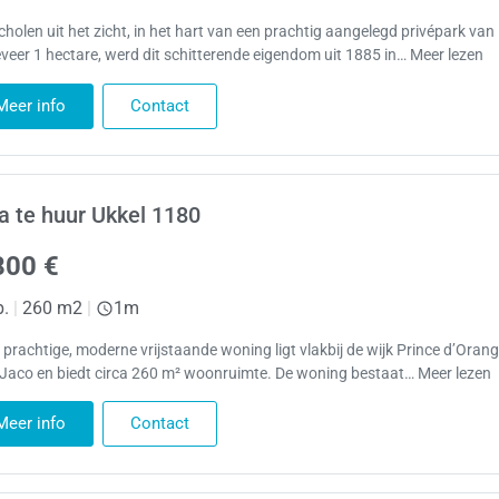
cholen uit het zicht, in het hart van een prachtig aangelegd privépark van
veer 1 hectare, werd dit schitterende eigendom uit 1885 in… Meer lezen
Meer info
Contact
la te huur Ukkel 1180
800 €
p.
|
260 m2
|
1m
 prachtige, moderne vrijstaande woning ligt vlakbij de wijk Prince d’Oran
 Jaco en biedt circa 260 m² woonruimte. De woning bestaat… Meer lezen
Meer info
Contact