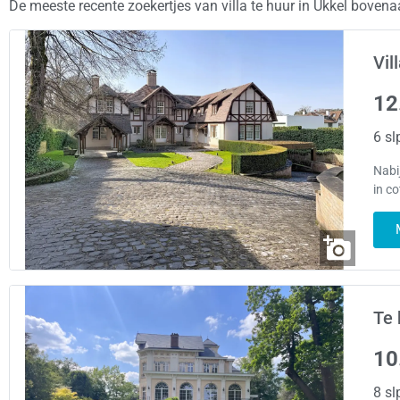
De meeste recente zoekertjes van villa te huur in Ukkel bovena
Vil
12
6 sl
Nabi
in c
Te 
10
8 sl