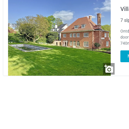
Vil
7 sl
Ontd
door
740m