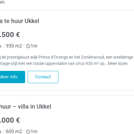
an.
la te huur Ukkel
.500 €
p.
|
930 m2
|
1m
j de prestigieuze wijk Prince d’Orange en het Zoniënwoud, een weelderige v
ottage-stijl met een totale oppervlakte van circa 930 m² op… Meer lezen
Meer info
Contact
huur – villa in Ukkel
.000 €
p.
|
600 m2
|
1m