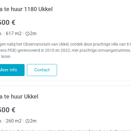
la te huur 1180 Ukkel
500 €
p.
|
617 m2
|
2m
gen nabij het Observatorium van Ukkel, ontdek deze prachtige villa van 
gens PEB) gerenoveerd in 2010 en 2022, met prachtige ontvangstruimtes
 lezen
Meer info
Contact
la te huur Ukkel
500 €
p.
|
260 m2
|
2m