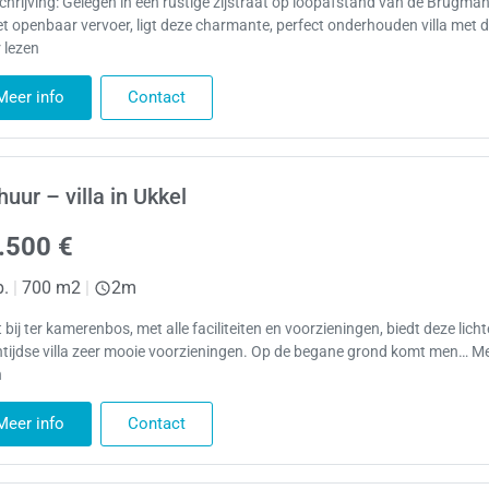
hrijving: Gelegen in een rustige zijstraat op loopafstand van de Brugma
et openbaar vervoer, ligt deze charmante, perfect onderhouden villa met d
 lezen
Meer info
Contact
huur – villa in Ukkel
.500 €
p.
|
700 m2
|
2m
 bij ter kamerenbos, met alle faciliteiten en voorzieningen, biedt deze licht
ntijdse villa zeer mooie voorzieningen. Op de begane grond komt men… M
n
Meer info
Contact