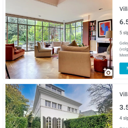
Vil
6.
5 sl
Gele
(vol
Meer
Vil
3.
4 sl