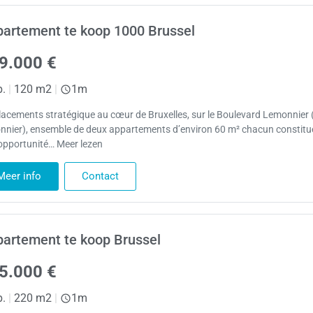
artement te koop 1000 Brussel
9.000 €
p.
|
120 m2
|
1m
acements stratégique au cœur de Bruxelles, sur le Boulevard Lemonnier 
onnier), ensemble de deux appartements d’environ 60 m² chacun constitu
opportunité… Meer lezen
Meer info
Contact
artement te koop Brussel
5.000 €
p.
|
220 m2
|
1m