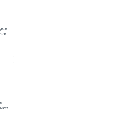
igste
ezen
me
 Meer