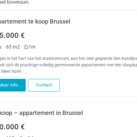
ssel bovenaan.
artement te koop Brussel
5.000 €
p.
|
65 m2
|
1m
gen in het hart van het stadscentrum, aan het zeer gegeerde Sint-Katelijne
ndt zich dit prachtige volledig gerenoveerde appartement met één slaapk
 Meer lezen
Meer info
Contact
koop – appartement in Brussel
0.000 €