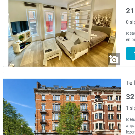
21
0 sl
Idea
en b
Te 
32
1 sl
Ideaa
appa
leze