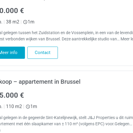
0.000 €
p.
|
38 m2
|
1m
al gelegen tussen het Zuidstation en de Vossenplein, in een van de levend
est verbonden wijken van Brussel. Deze aantrekkelijke studio van… Meer l
Meer info
Contact
koop – appartement in Brussel
5.000 €
p.
|
110 m2
|
1m
l gelegen in de gegeerde Sint-Katelijnewijk, stelt J&J Properties u dit rui
rtement met één slaapkamer van ± 110 m² (volgens EPC) voor.Gelegen…
n