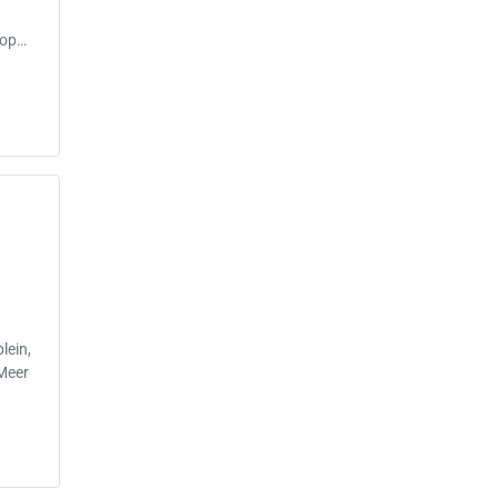
 op…
lein,
 Meer