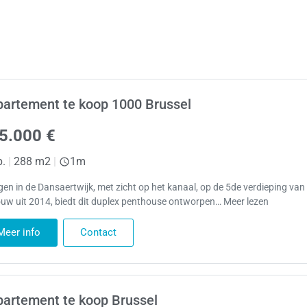
artement te koop 1000 Brussel
5.000 €
p.
|
288 m2
|
1m
gen in de Dansaertwijk, met zicht op het kanaal, op de 5de verdieping van
uw uit 2014, biedt dit duplex penthouse ontworpen… Meer lezen
Meer info
Contact
artement te koop Brussel