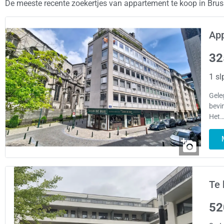
De meeste recente zoekertjes van appartement te koop in Bru
App
32
1 sl
Gele
bevi
Het…
Te 
52