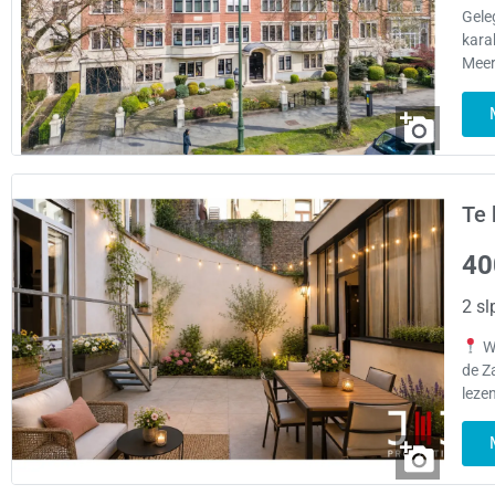
Gele
kara
Meer
Te 
40
2 sl
Wi
de Z
leze