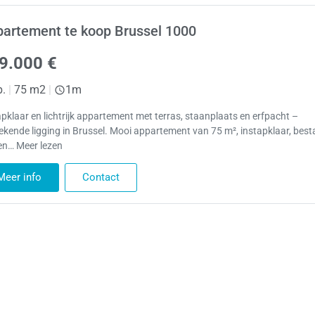
artement te koop Brussel 1000
9.000 €
p.
|
75 m2
|
1m
apklaar en lichtrijk appartement met terras, staanplaats en erfpacht –
tekende ligging in Brussel. Mooi appartement van 75 m², instapklaar, bes
een… Meer lezen
Meer info
Contact