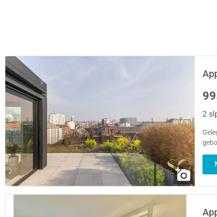
App
99
2 sl
Gele
gebo
App