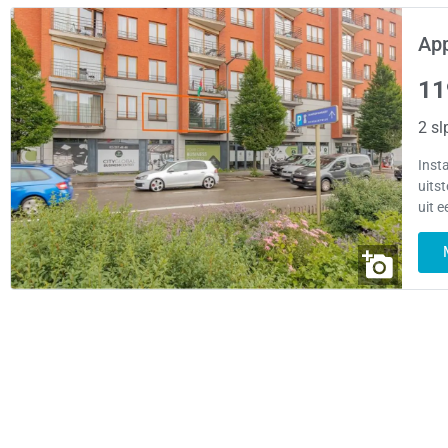
App
11
2 sl
Inst
uits
uit 