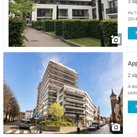
3 sl
Au 1
2014
App
2 sl
À de
rech