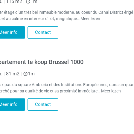
p.
|
115 m2
|
1m
er étage d’un très bel immeuble moderne, au coeur du Canal District érigé
 et au calme en intérieur d’îlot, magnifique… Meer lezen
Meer info
Contact
artement te koop Brussel 1000
p.
|
81 m2
|
1m
ux pas du square Ambiorix et des Institutions Européennes, dans un quart
erché pour sa qualité de vie et sa proximité immédiate… Meer lezen
Meer info
Contact