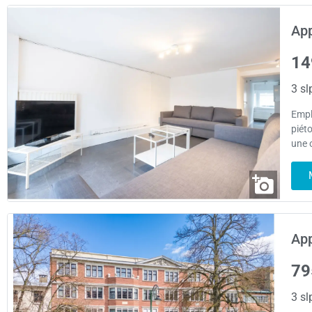
App
14
3 sl
Empl
piét
une 
App
79
3 sl