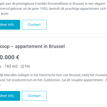
gen aan de prestigieuze Franklin Rooseveltlaan in Brussel, in een elegant
ktervol gebouw uit de jaren 1930, bevindt dit prachtige appartement zich
 lezen
Meer info
Contact
koop – appartement in Brussel
0.000 €
p.
|
165 m2
|
1m
jk Marollen Gelegen in het historische hart van Brussel, nabij het Vossenp
avel, het stadscentrum en het Zuidstation, zal dit souplex-appartement…
n
Meer info
Contact