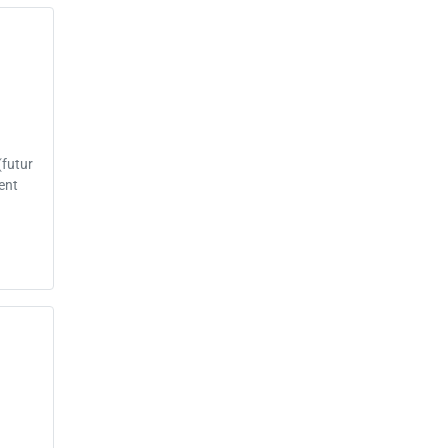
(futur
ent