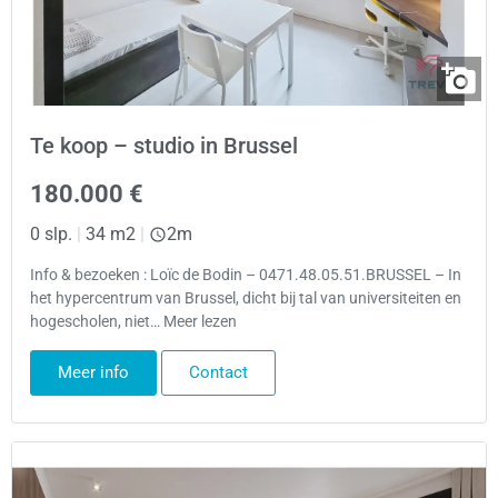
Te koop – studio in Brussel
180.000 €
0 slp.
|
34 m2
|
2m
Info & bezoeken : Loïc de Bodin – 0471.48.05.51.BRUSSEL – In
het hypercentrum van Brussel, dicht bij tal van universiteiten en
hogescholen, niet… Meer lezen
Meer info
Contact