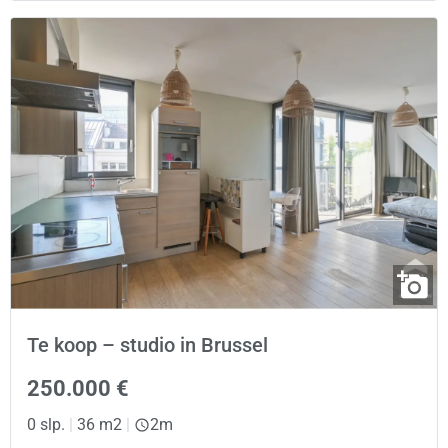
Te koop – studio in Brussel
250.000 €
0 slp.
|
36 m2
|
2m