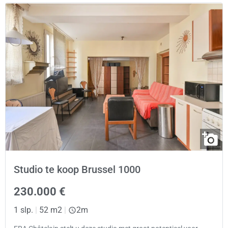
Studio te koop Brussel 1000
230.000 €
1 slp.
|
52 m2
|
2m