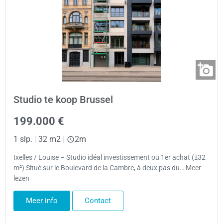
Studio te koop Brussel
199.000 €
1 slp.
|
32 m2
|
2m
Ixelles / Louise – Studio idéal investissement ou 1er achat (±32
m²) Situé sur le Boulevard de la Cambre, à deux pas du… Meer
lezen
Meer info
Contact