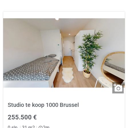
Studio te koop 1000 Brussel
255.500 €
0 slp.
|
31 m2
|
2m