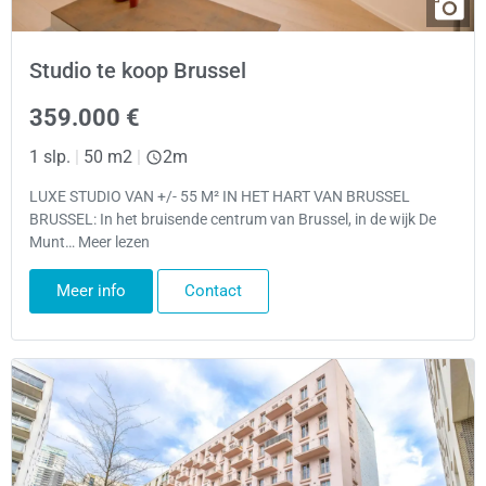
Studio te koop Brussel
359.000 €
1 slp.
|
50 m2
|
2m
LUXE STUDIO VAN +/- 55 M² IN HET HART VAN BRUSSEL
BRUSSEL: In het bruisende centrum van Brussel, in de wijk De
Munt… Meer lezen
Meer info
Contact