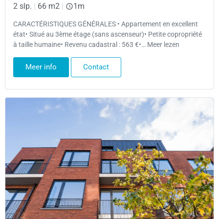
2 slp.
|
66 m2
|
1m
CARACTÉRISTIQUES GÉNÉRALES • Appartement en excellent
état• Situé au 3ème étage (sans ascenseur)• Petite copropriété
à taille humaine• Revenu cadastral : 563 €•… Meer lezen
Meer info
Contact