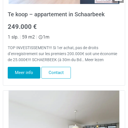
Te koop – appartement in Schaarbeek
249.000 €
1 slp.
|
59 m2
|
1m
TOP INVESTISSEMENT!!! Si 1er achat, pas de droits
d’enregistrement sur les premiers 200.000€ soit une économie
de 25.000€!!! SCHAERBEEK (à 30m du Bd… Meer lezen
Meer info
Contact