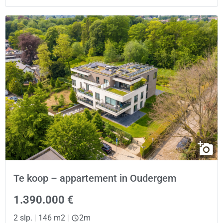
Te koop – appartement in Oudergem
1.390.000 €
2 slp.
|
146 m2
|
2m