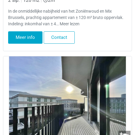
2 slp.
|
120 m2
|
2m
In de onmiddellijke nabijheid van het Zoniënwoud en Mix
Brussels, prachtig appartement van ± 120 m² bruto oppervlak.
Indeling: inkomhal van ± 4… Meer lezen
Meer info
Contact