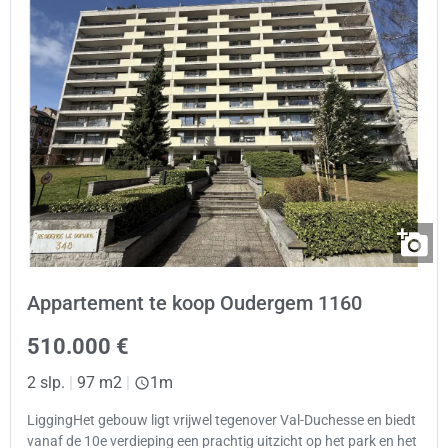
Appartement te koop Oudergem 1160
510.000 €
2 slp.
|
97 m2
|
1m
LiggingHet gebouw ligt vrijwel tegenover Val-Duchesse en biedt
vanaf de 10e verdieping een prachtig uitzicht op het park en het