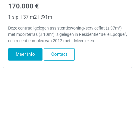
170.000 €
1 slp.
|
37 m2
|
1m
Deze centraal gelegen assistentiewoning/serviceflat (± 37m²)
met mooi terras (± 10m²) is gelegen in Residentie “Belle Epoque”,
een recent complex van 2012 met… Meer lezen
Meer info
Contact