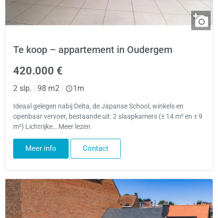
Te koop – appartement in Oudergem
420.000 €
2 slp.
|
98 m2
|
1m
Ideaal gelegen nabij Delta, de Japanse School, winkels en
openbaar vervoer, bestaande uit: 2 slaapkamers (± 14 m² en ± 9
m²) Lichtrijke… Meer lezen
Meer info
Contact