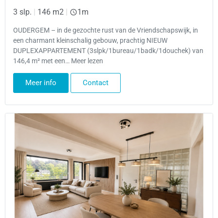
3 slp.
|
146 m2
|
1m
OUDERGEM – in de gezochte rust van de Vriendschapswijk, in
een charmant kleinschalig gebouw, prachtig NIEUW
DUPLEXAPPARTEMENT (3slpk/1bureau/1badk/1douchek) van
146,4 m² met een… Meer lezen
Meer info
Contact