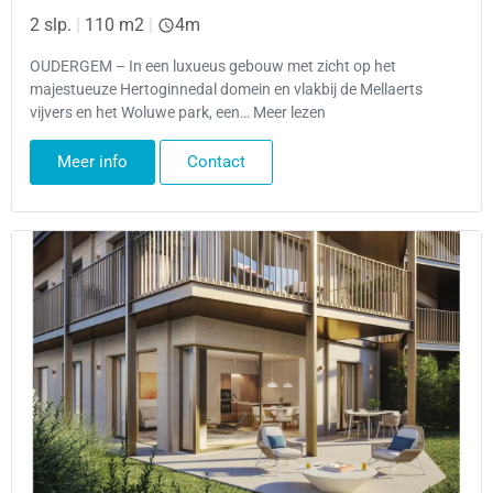
2 slp.
|
110 m2
|
4m
OUDERGEM – In een luxueus gebouw met zicht op het
majestueuze Hertoginnedal domein en vlakbij de Mellaerts
vijvers en het Woluwe park, een… Meer lezen
Meer info
Contact