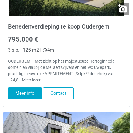
Benedenverdieping te koop Oudergem
795.000 €
3 slp.
|
125 m2
|
4m
OUDERGEM – Met zicht op het majestueuze Hertoginnedal
domein en vlakbij de Mellaertsvijvers en het Woluwepark,
prachtig nieuw luxe APPARTEMENT (3slpk/2douchek) van
124,8… Meer lezen
Meer info
Contact