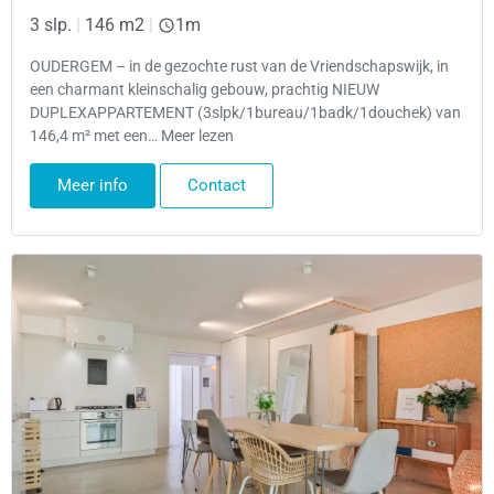
3 slp.
|
146 m2
|
1m
OUDERGEM – in de gezochte rust van de Vriendschapswijk, in
een charmant kleinschalig gebouw, prachtig NIEUW
DUPLEXAPPARTEMENT (3slpk/1bureau/1badk/1douchek) van
146,4 m² met een… Meer lezen
Meer info
Contact