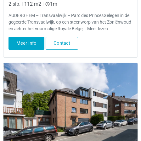
2 slp.
|
112 m2
|
1m
AUDERGHEM – Transvaalwijk – Parc des PrincesGelegen in de
gegeerde Transvaalwijk, op een steenworp van het Zoniënwoud
en achter het voormalige Royale Belge,… Meer lezen
Meer info
Contact