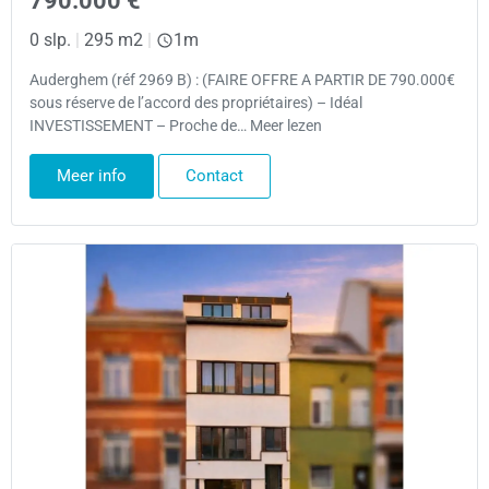
790.000 €
0 slp.
|
295 m2
|
1m
Auderghem (réf 2969 B) : (FAIRE OFFRE A PARTIR DE 790.000€
sous réserve de l’accord des propriétaires) – Idéal
INVESTISSEMENT – Proche de… Meer lezen
Meer info
Contact