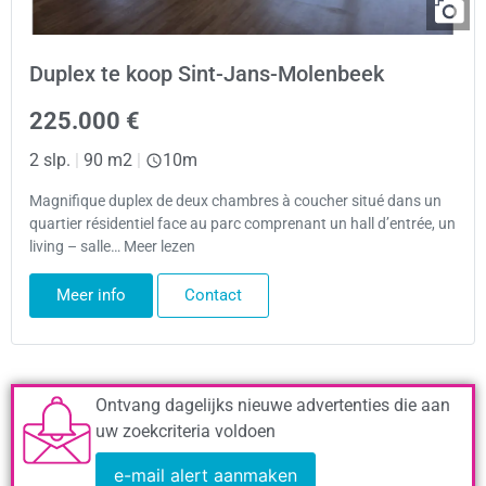
Duplex te koop Sint-Jans-Molenbeek
225.000 €
2 slp.
|
90 m2
|
10m
Magnifique duplex de deux chambres à coucher situé dans un
quartier résidentiel face au parc comprenant un hall d’entrée, un
living – salle… Meer lezen
Meer info
Contact
Ontvang dagelijks nieuwe advertenties die aan
uw zoekcriteria voldoen
e-mail alert aanmaken