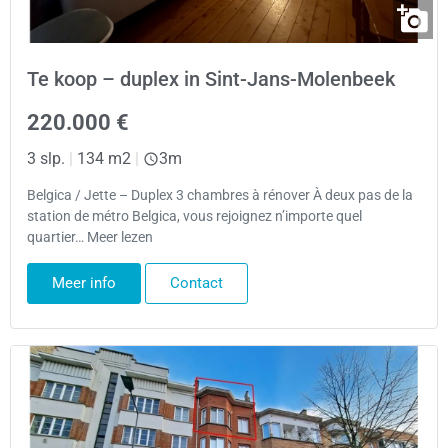
Te koop – duplex in Sint-Jans-Molenbeek
220.000 €
3 slp.
|
134 m2
|
3m
Belgica / Jette – Duplex 3 chambres à rénover À deux pas de la
station de métro Belgica, vous rejoignez n’importe quel
quartier… Meer lezen
Meer info
Contact