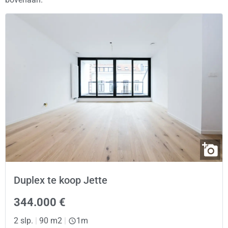
Duplex te koop Jette
344.000 €
2 slp.
|
90 m2
|
1m