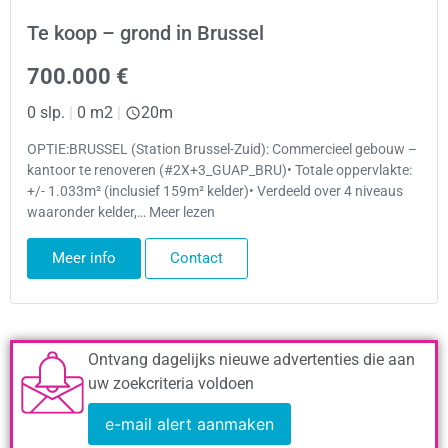
Te koop – grond in Brussel
700.000 €
0 slp.
|
0 m2
|
20m
OPTIE:BRUSSEL (Station Brussel-Zuid): Commercieel gebouw –
kantoor te renoveren (#2X+3_GUAP_BRU)• Totale oppervlakte:
+/- 1.033m² (inclusief 159m² kelder)• Verdeeld over 4 niveaus
waaronder kelder,… Meer lezen
Meer info
Contact
Ontvang dagelijks nieuwe advertenties die aan
uw zoekcriteria voldoen
e-mail alert aanmaken