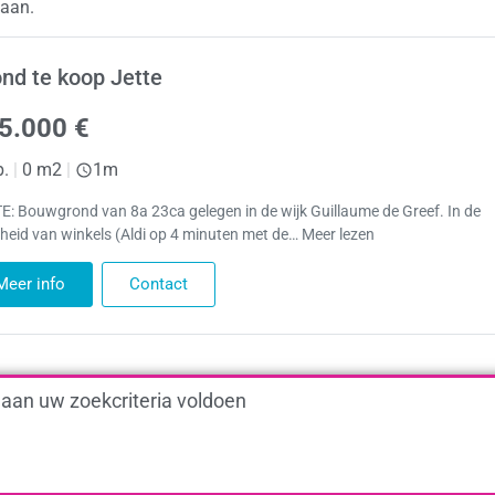
naan.
nd te koop Jette
5.000 €
p.
|
0 m2
|
1m
E: Bouwgrond van 8a 23ca gelegen in de wijk Guillaume de Greef. In de
jheid van winkels (Aldi op 4 minuten met de… Meer lezen
Meer info
Contact
 aan uw zoekcriteria voldoen