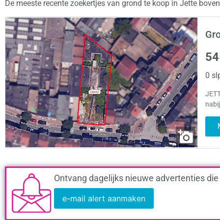
De meeste recente zoekertjes van grond te koop in Jette bove
Gro
54
0 sl
JETT
nabi
Ontvang dagelijks nieuwe advertenties die
e-mail alert aanmaken