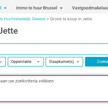
l
Immo te huur Brussel
Vastgoedmakelaar
ls Hoofdstedelijk Gewest
»
Grond te koop in Jette
Jette
Oppervlakte
Slaapkamer(s)
Zoeke
 aan uw zoekcriteria voldoen