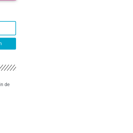
n
in de