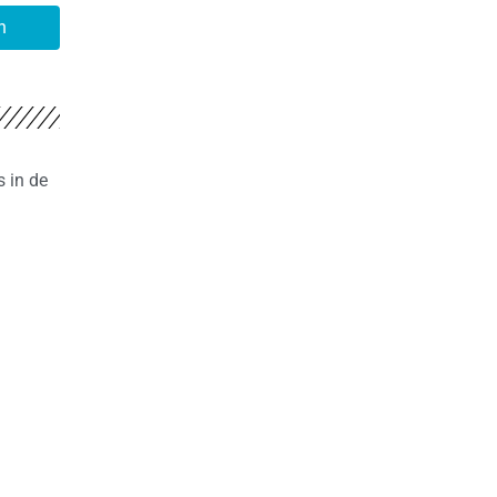
n
s in de