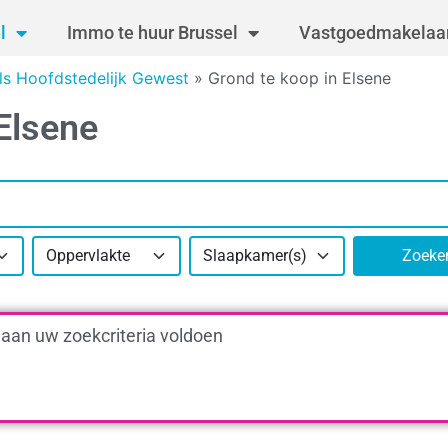
l
Immo te huur Brussel
Vastgoedmakelaar
ls Hoofdstedelijk Gewest
»
Grond te koop in Elsene
Elsene
Oppervlakte
Slaapkamer(s)
Zoeke
 aan uw zoekcriteria voldoen