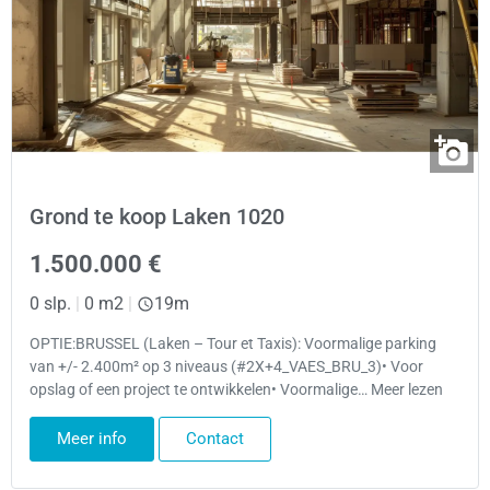
Grond te koop Laken 1020
1.500.000 €
0 slp.
|
0 m2
|
19m
OPTIE:BRUSSEL (Laken – Tour et Taxis): Voormalige parking
van +/- 2.400m² op 3 niveaus (#2X+4_VAES_BRU_3)• Voor
opslag of een project te ontwikkelen• Voormalige… Meer lezen
Meer info
Contact