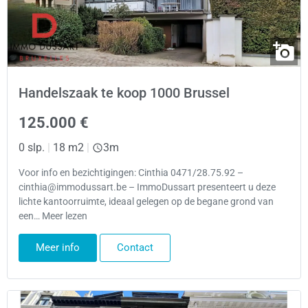
Handelszaak te koop 1000 Brussel
125.000 €
0 slp.
|
18 m2
|
3m
Voor info en bezichtigingen: Cinthia 0471/28.75.92 –
cinthia@immodussart.be – ImmoDussart presenteert u deze
lichte kantoorruimte, ideaal gelegen op de begane grond van
een… Meer lezen
Meer info
Contact