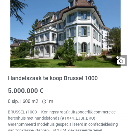
Handelszaak te koop Brussel 1000
5.000.000 €
0 slp.
|
600 m2
|
1m
BRUSSEL (1000 – Koningsstraat): Uitzonderlijk commercieel
herenhuis met handelsfonds (#1X+4_EJBI_BRU)•
Gerenommeerd modehuis gespecialiseerd in confectiekleding
van topklasse• Gebouw uit 1874, geklasseerde gevel