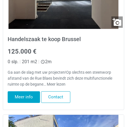
Handelszaak te koop Brussel
125.000 €
0 slp.
|
201 m2
|
2m
Ga aan de slag met uw projecten!Op slechts een steenworp
afstand van de Rue Blaes bevindt zich deze multifunctionele
ruimte op de begane… Meer lezen
Meer info
Contact