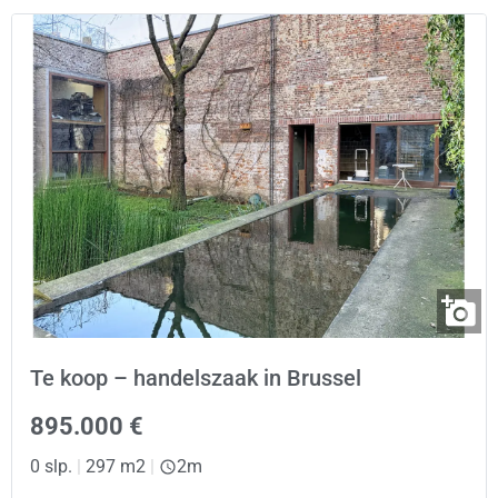
Te koop – handelszaak in Brussel
895.000 €
0 slp.
|
297 m2
|
2m