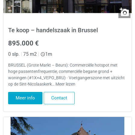
Te koop – handelszaak in Brussel
895.000 €
0 slp.
|
75 m2
|
1m
BRUSSEL (Grote Markt – Beurs): Commerciële hotspot met
hoge passentenfrequentie, commerciële begane grond +
woningen (#1X+4_VEPO_BRU) · Voetgangerszone met uitzicht
op de Sint-Nicolaaskerk… Meer lezen
Meer info
Contact