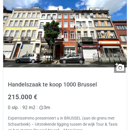
Handelszaak te koop 1000 Brussel
215.000 €
0 slp.
|
92 m2
|
3m
Expertissimmo presenteert u in BRUSSEL (aan de grens met
Schaarbeek) – Uitstekende ligging tussen de wijk Tour & Taxis