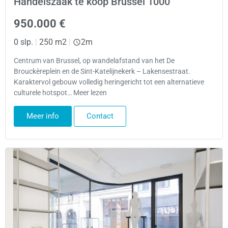
Handelszaak te koop Brussel 1000
950.000 €
0 slp.
|
250 m2
|
2m
Centrum van Brussel, op wandelafstand van het De
Brouckèreplein en de Sint-Katelijnekerk – Lakensestraat.
Karaktervol gebouw volledig heringericht tot een alternatieve
culturele hotspot… Meer lezen
Meer info
Contact