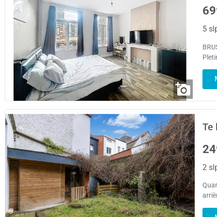
69
5 sl
BRUS
Plet
Te 
24
2 sl
Quar
arriè