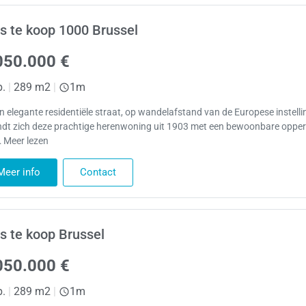
s te koop 1000 Brussel
050.000 €
p.
|
289 m2
|
1m
en elegante residentiële straat, op wandelafstand van de Europese instelli
ndt zich deze prachtige herenwoning uit 1903 met een bewoonbare opper
 Meer lezen
Meer info
Contact
s te koop Brussel
050.000 €
p.
|
289 m2
|
1m