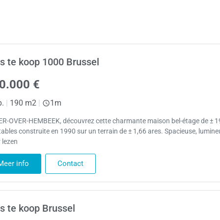
s te koop 1000 Brussel
0.000 €
p.
|
190 m2
|
1m
R-OVER-HEMBEEK, découvrez cette charmante maison bel-étage de ± 1
tables construite en 1990 sur un terrain de ± 1,66 ares. Spacieuse, lumin
 lezen
Meer info
Contact
s te koop Brussel