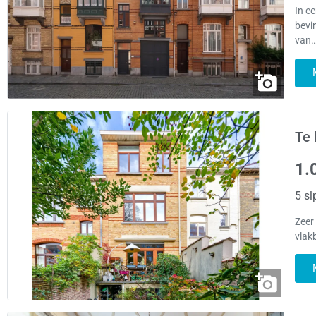
In e
bevi
van…
Te 
1.
5 sl
Zeer
vlakb