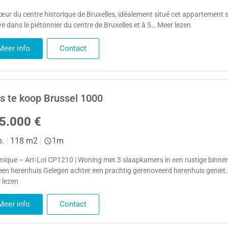
œur du centre historique de Bruxelles, idéalement situé cet appartement 
ve dans le piétonnier du centre de Bruxelles et à 5… Meer lezen
Meer info
Contact
s te koop Brussel 1000
5.000 €
p.
|
118 m2
|
1m
nique – Art-Loi CP1210 | Woning met 3 slaapkamers in een rustige binne
een herenhuis Gelegen achter een prachtig gerenoveerd herenhuis geniet
 lezen
Meer info
Contact