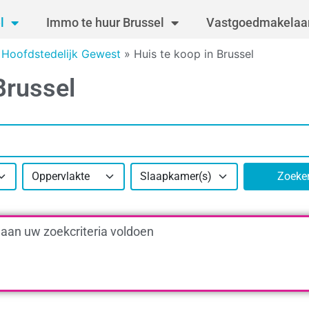
l
Immo te huur Brussel
Vastgoedmakelaar
s Hoofdstedelijk Gewest
»
Huis te koop in Brussel
Brussel
Oppervlakte
Slaapkamer(s)
Zoeke
 aan uw zoekcriteria voldoen