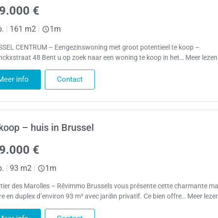
9.000 €
p.
|
161 m2
|
1m
SEL CENTRUM – Eengezinswoning met groot potentieel te koop –
inckxstraat 48 Bent u op zoek naar een woning te koop in het… Meer lezen
Meer info
Contact
koop – huis in Brussel
9.000 €
p.
|
93 m2
|
1m
tier des Marolles – Rêvimmo Brussels vous présente cette charmante m
re en duplex d’environ 93 m² avec jardin privatif. Ce bien offre… Meer leze