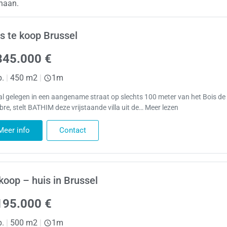
enaan.
s te koop Brussel
845.000 €
p.
|
450 m2
|
1m
al gelegen in een aangename straat op slechts 100 meter van het Bois de 
re, stelt BATHIM deze vrijstaande villa uit de… Meer lezen
Meer info
Contact
koop – huis in Brussel
195.000 €
p.
|
500 m2
|
1m