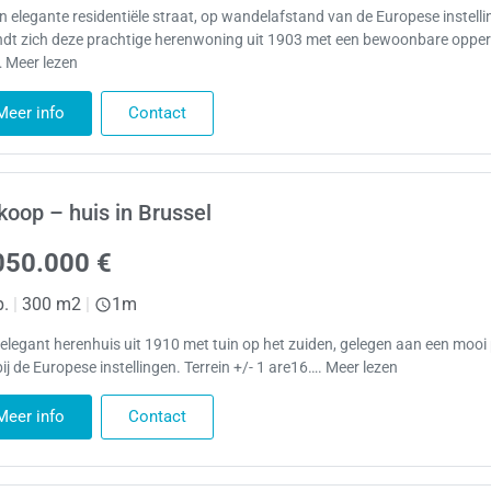
en elegante residentiële straat, op wandelafstand van de Europese instelli
ndt zich deze prachtige herenwoning uit 1903 met een bewoonbare opper
 Meer lezen
Meer info
Contact
koop – huis in Brussel
050.000 €
p.
|
300 m2
|
1m
 elegant herenhuis uit 1910 met tuin op het zuiden, gelegen aan een mooi 
ij de Europese instellingen. Terrein +/- 1 are16…. Meer lezen
Meer info
Contact