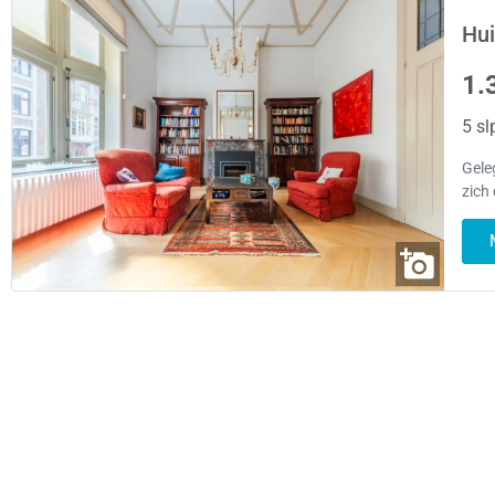
Hui
1.
5 sl
Gele
zich