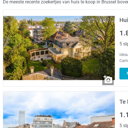
De meeste recente zoekertjes van huis te koop in Brussel bov
Hui
1.
5 sl
Idea
Camb
Te 
1.
5 sl