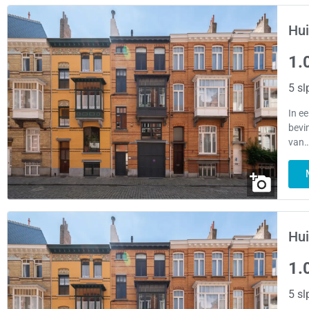
Hui
1.
5 sl
In e
bevi
van…
Hui
1.
5 sl