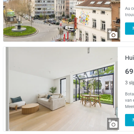
Au c
trou
Hui
69
3 sl
Bota
van 
Meer