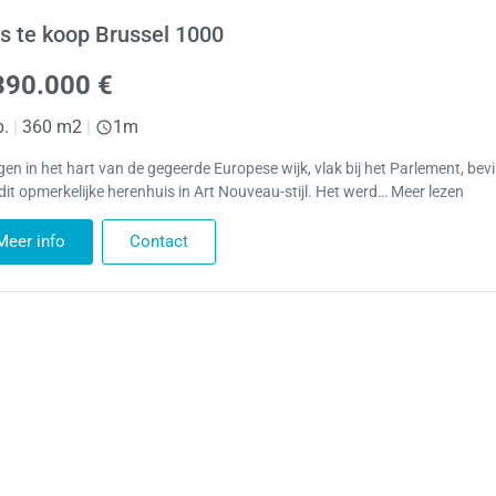
s te koop Brussel 1000
390.000 €
p.
|
360 m2
|
1m
gen in het hart van de gegeerde Europese wijk, vlak bij het Parlement, bev
 dit opmerkelijke herenhuis in Art Nouveau-stijl. Het werd… Meer lezen
Meer info
Contact