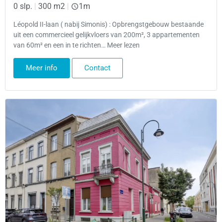
0 slp.
|
300 m2
|
1m
Léopold II-laan ( nabij Simonis) : Opbrengstgebouw bestaande
uit een commercieel gelijkvloers van 200m², 3 appartementen
van 60m² en een in te richten… Meer lezen
Meer info
Contact