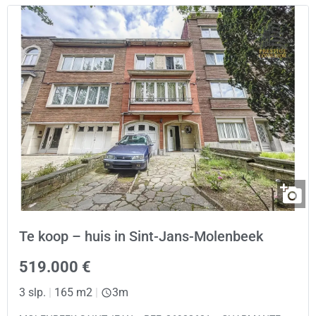
Te koop – huis in Sint-Jans-Molenbeek
519.000 €
3 slp.
|
165 m2
|
3m