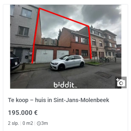
Te koop – huis in Sint-Jans-Molenbeek
195.000 €
2 slp.
|
0 m2
|
3m