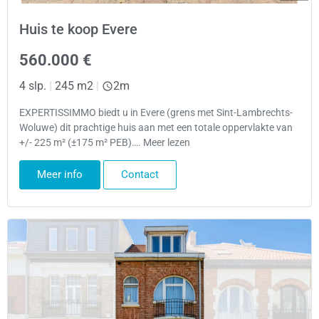
Huis te koop Evere
560.000 €
4 slp.
|
245 m2
|
2m
EXPERTISSIMMO biedt u in Evere (grens met Sint-Lambrechts-
Woluwe) dit prachtige huis aan met een totale oppervlakte van
+/- 225 m² (±175 m² PEB)…. Meer lezen
Meer info
Contact