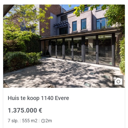
Huis te koop 1140 Evere
1.375.000 €
7 slp.
|
555 m2
|
2m