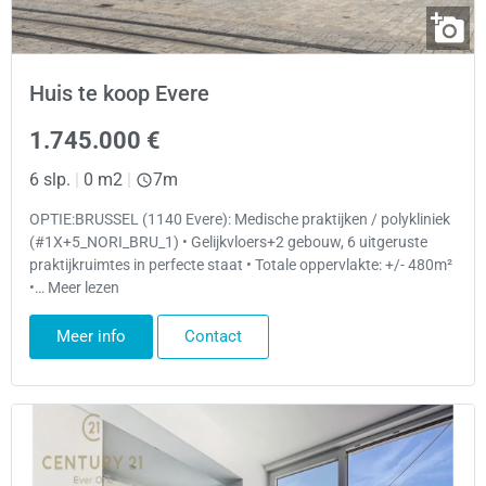
Huis te koop Evere
1.745.000 €
6 slp.
|
0 m2
|
7m
OPTIE:BRUSSEL (1140 Evere): Medische praktijken / polykliniek
(#1X+5_NORI_BRU_1) • Gelijkvloers+2 gebouw, 6 uitgeruste
praktijkruimtes in perfecte staat • Totale oppervlakte: +/- 480m²
•… Meer lezen
Meer info
Contact