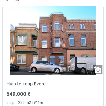
Huis te koop Evere
649.000 €
0 slp.
|
235 m2
|
1m