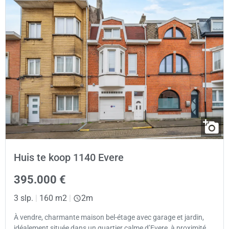
Huis te koop 1140 Evere
395.000 €
3 slp.
|
160 m2
|
2m
À vendre, charmante maison bel-étage avec garage et jardin,
idéalement située dans un quartier calme d’Evere, à proximité