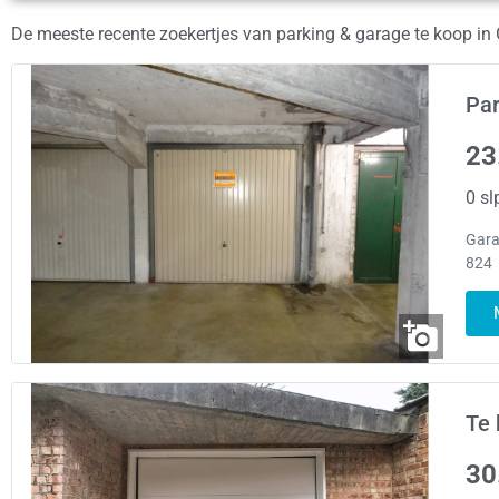
De meeste recente zoekertjes van parking & garage te koop i
Par
23
0 sl
Gara
824
Te 
30