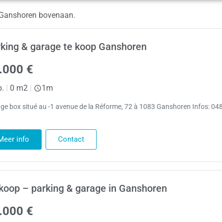
n Ganshoren bovenaan.
king & garage te koop Ganshoren
.000 €
p.
|
0 m2
|
1m
ge box situé au -1 avenue de la Réforme, 72 à 1083 Ganshoren Infos: 04
Meer info
Contact
koop – parking & garage in Ganshoren
.000 €