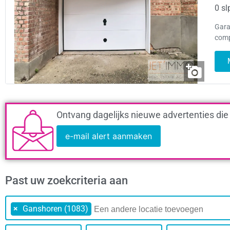
0 sl
Gara
comp
Ontvang dagelijks nieuwe advertenties die
e-mail alert aanmaken
Past uw zoekcriteria aan
×
Ganshoren (1083)