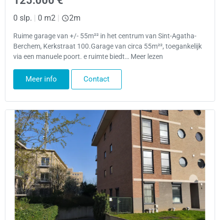
125.000 €
0 slp.
|
0 m2
|
2m
Ruime garage van +/- 55m²² in het centrum van Sint-Agatha-
Berchem, Kerkstraat 100.Garage van circa 55m²², toegankelijk
via een manuele poort. e ruimte biedt… Meer lezen
Meer info
Contact