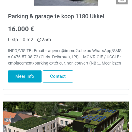
Parking & garage te koop 1180 Ukkel
16.000 €
0 slp.
|
0 m2
|
25m
INFO/VISITE : Email = agence@immo2a.be ou WhatsApp/SMS
= 0476.57.08.72 (Chris. Delbrouck, IPI) – MONTJOIE / UCCLE :
emplacement/parking extérieur, non couvert (NB :… Meer lezen
Meer info
Contact