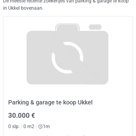
De meeste recente zoekertjes van parking & garage te koop
in Ukkel bovenaan.
Parking & garage te koop Ukkel
30.000 €
0 slp.
|
0 m2
|
1m