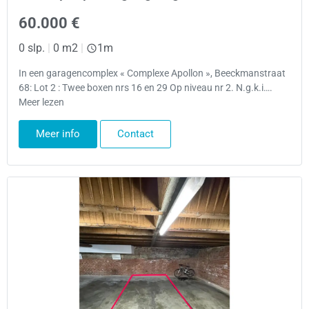
60.000 €
0 slp.
|
0 m2
|
1m
In een garagencomplex « Complexe Apollon », Beeckmanstraat
68: Lot 2 : Twee boxen nrs 16 en 29 Op niveau nr 2. N.g.k.i….
Meer lezen
Meer info
Contact