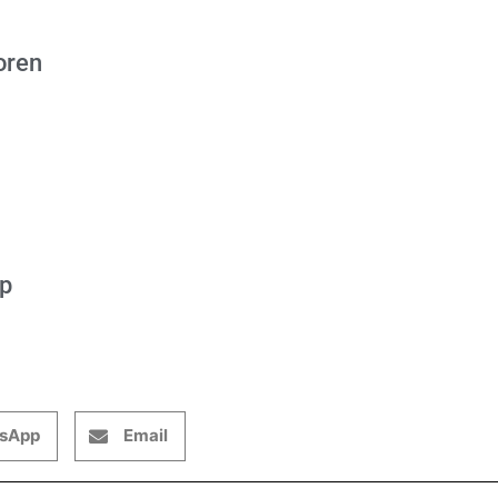
oren
op
sApp
Email