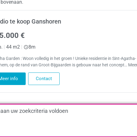
n bovenaan.
dio te koop Ganshoren
5.000 €
p.
|
44 m2
|
8m
ha Garden : Woon volledig in het groen ! Unieke residentie in Sint-Agatha-
hem, op de rand van Groot-Bijgaarden is gebouw naar het concept… Meer
Meer info
Contact
 aan uw zoekcriteria voldoen