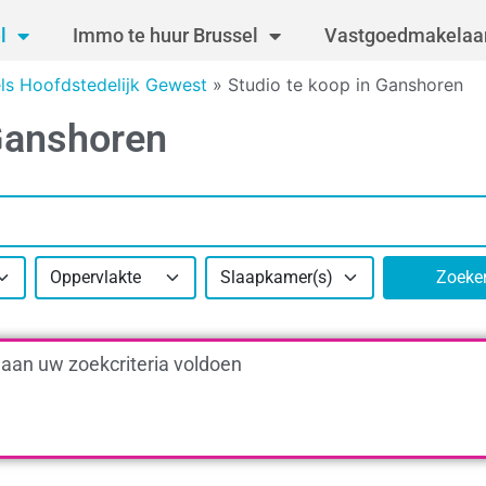
l
Immo te huur Brussel
Vastgoedmakelaar
els Hoofdstedelijk Gewest
»
Studio te koop in Ganshoren
 Ganshoren
Oppervlakte
Slaapkamer(s)
Zoeke
 aan uw zoekcriteria voldoen