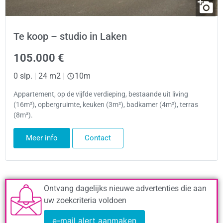
Te koop – studio in Laken
105.000 €
0 slp.
|
24 m2
|
10m
Appartement, op de vijfde verdieping, bestaande uit living
(16m²), opbergruimte, keuken (3m²), badkamer (4m²), terras
(8m²).
Meer info
Contact
Ontvang dagelijks nieuwe advertenties die aan
uw zoekcriteria voldoen
e-mail alert aanmaken