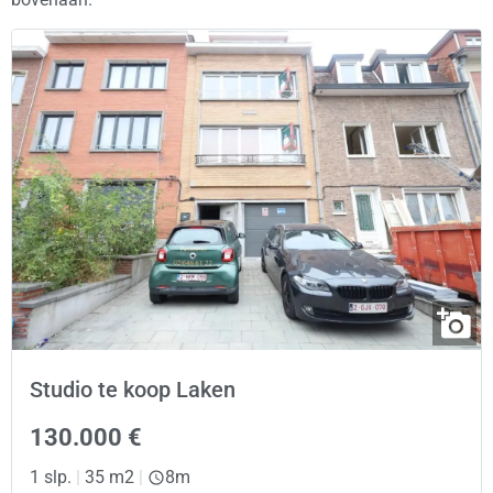
Studio te koop Laken
130.000 €
1 slp.
|
35 m2
|
8m