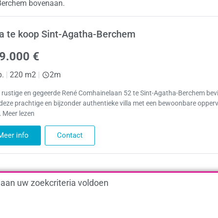
a-Berchem bovenaan.
la te koop Sint-Agatha-Berchem
9.000 €
p.
|
220 m2
|
2m
e rustige en gegeerde René Comhainelaan 52 te Sint-Agatha-Berchem bev
 deze prachtige en bijzonder authentieke villa met een bewoonbare opperv
 Meer lezen
Meer info
Contact
 aan uw zoekcriteria voldoen