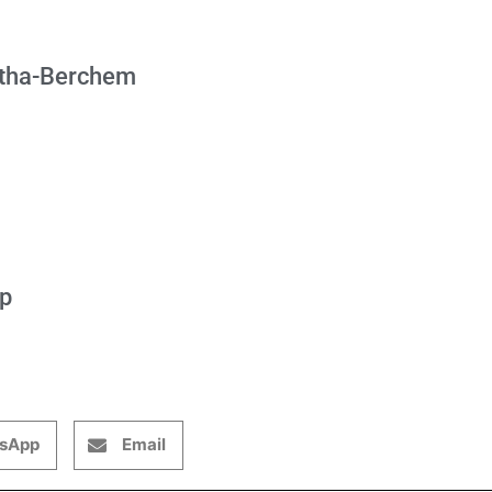
gatha-Berchem
op
sApp
Email