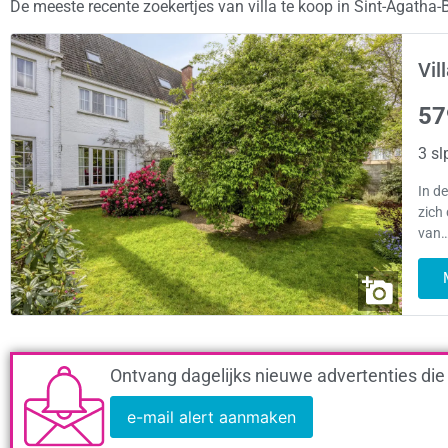
De meeste recente zoekertjes van villa te koop in Sint-Agath
Vil
57
3 sl
In d
zich
van…
Ontvang dagelijks nieuwe advertenties die
e-mail alert aanmaken