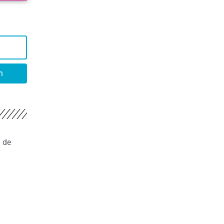
n
n de