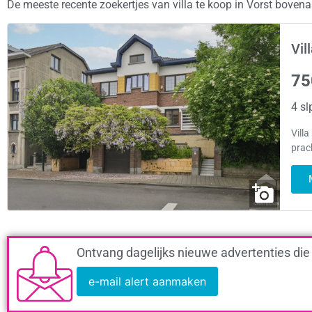
De meeste recente zoekertjes van villa te koop in Vorst bovena
Vil
75
4 sl
Vill
prach
Ontvang dagelijks nieuwe advertenties die
e-mail alert aanmaken