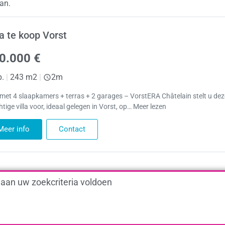
an.
la te koop Vorst
0.000 €
p.
|
243 m2
|
2m
a met 4 slaapkamers + terras + 2 garages – VorstERA Châtelain stelt u dez
tige villa voor, ideaal gelegen in Vorst, op… Meer lezen
Meer info
Contact
 aan uw zoekcriteria voldoen