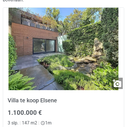
Villa te koop Elsene
1.100.000 €
3 slp.
|
147 m2
|
1m