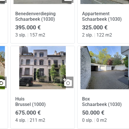
Benedenverdieping
Appartement
Schaarbeek (1030)
Schaarbeek (1030)
395.000 €
325.000 €
3 slp.
|
157 m2
2 slp.
|
122 m2
Huis
Box
Brussel (1000)
Schaarbeek (1030)
675.000 €
50.000 €
4 slp.
|
211 m2
0 slp.
|
0 m2