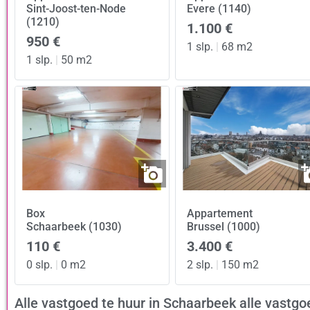
Sint-Joost-ten-Node
Evere (1140)
(1210)
1.100 €
950 €
1 slp.
|
68 m2
1 slp.
|
50 m2
Box
Appartement
Schaarbeek (1030)
Brussel (1000)
110 €
3.400 €
0 slp.
|
0 m2
2 slp.
|
150 m2
Alle vastgoed te huur in Schaarbeek alle vast