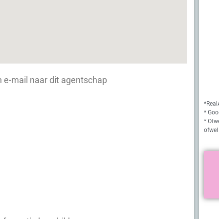
 e-mail naar dit agentschap
*Real
* Goo
* Ofw
ofwel