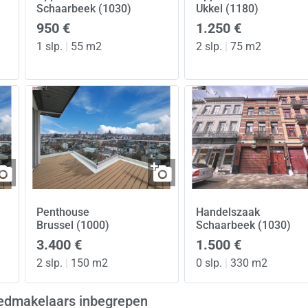
Schaarbeek (1030)
Ukkel (1180)
950 €
1.250 €
1 slp.
|
55 m2
2 slp.
|
75 m2
Penthouse
Handelszaak
Brussel (1000)
Schaarbeek (1030)
3.400 €
1.500 €
2 slp.
|
150 m2
0 slp.
|
330 m2
goedmakelaars inbegrepen