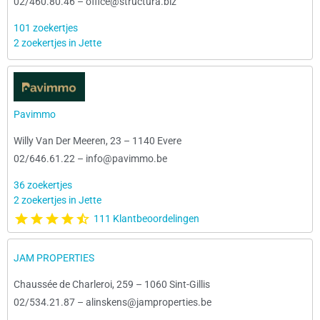
02/460.80.46
–
office@structura.biz
101 zoekertjes
2 zoekertjes in Jette
Pavimmo
Willy Van Der Meeren, 23
–
1140 Evere
02/646.61.22
–
info@pavimmo.be
36 zoekertjes
2 zoekertjes in Jette
111 Klantbeoordelingen
JAM PROPERTIES
Chaussée de Charleroi, 259
–
1060 Sint-Gillis
02/534.21.87
–
alinskens@jamproperties.be