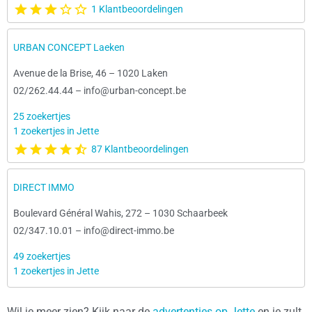
1 Klantbeoordelingen
URBAN CONCEPT Laeken
Avenue de la Brise, 46
–
1020 Laken
02/262.44.44
–
info@urban-concept.be
25 zoekertjes
1 zoekertjes in Jette
87 Klantbeoordelingen
DIRECT IMMO
Boulevard Général Wahis, 272
–
1030 Schaarbeek
02/347.10.01
–
info@direct-immo.be
49 zoekertjes
1 zoekertjes in Jette
Wil je meer zien? Kijk naar de
advertenties op Jette
en je zult