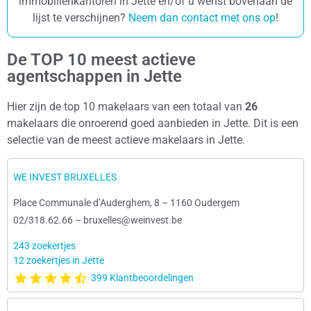
immobiliënkantoren in Jette en/of u wenst bovenaan de
lijst te verschijnen?
Neem dan contact met ons op
!
De TOP 10 meest actieve
agentschappen in Jette
Hier zijn de top 10 makelaars van een totaal van
26
makelaars die onroerend goed aanbieden in Jette. Dit is een
selectie van de meest actieve makelaars in Jette.
WE INVEST BRUXELLES
Place Communale d’Auderghem, 8
–
1160 Oudergem
02/318.62.66
–
bruxelles@weinvest.be
243 zoekertjes
12 zoekertjes in Jette
399 Klantbeoordelingen