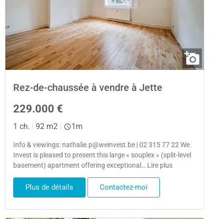
Rez-de-chaussée à vendre à Jette
229.000 €
1 ch.
|
92 m2
|
1m
Info & viewings: nathalie.p@weinvest.be | 02 315 77 22 We
Invest is pleased to present this large « souplex » (split-level
basement) apartment offering exceptional… Lire plus
Plus de détails
Contactez-moi