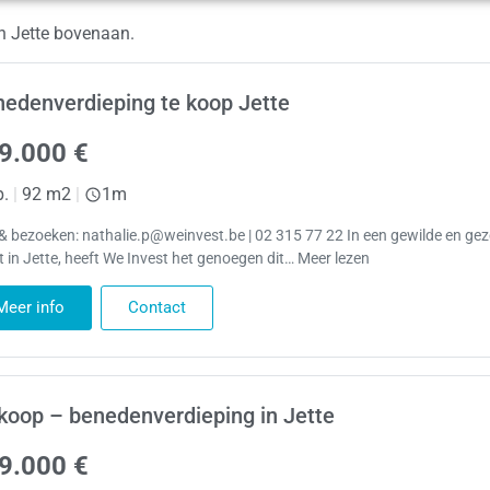
n Jette bovenaan.
edenverdieping te koop Jette
9.000 €
p.
|
92 m2
|
1m
 & bezoeken: nathalie.p@weinvest.be | 02 315 77 22 In een gewilde en geze
t in Jette, heeft We Invest het genoegen dit… Meer lezen
Meer info
Contact
koop – benedenverdieping in Jette
9.000 €