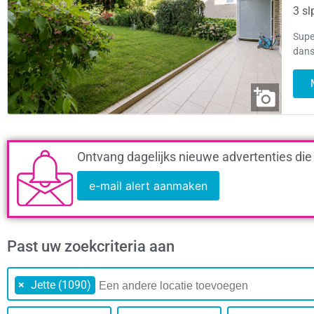
3 sl
Supe
dans
Ontvang dagelijks nieuwe advertenties die
e-mail alert aanmaken
Past uw zoekcriteria aan
×
Jette (1090)