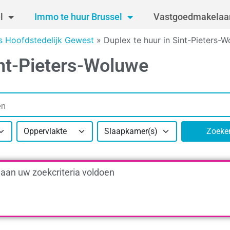
l
Immo te huur Brussel
Vastgoedmakelaar
ls Hoofdstedelijk Gewest
»
Duplex te huur in Sint-Pieters-
int-Pieters-Woluwe
Oppervlakte
Slaapkamer(s)
Zoeke
 aan uw zoekcriteria voldoen