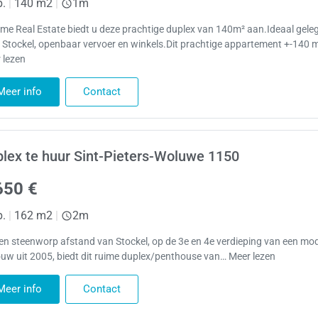
p.
|
140 m2
|
1m
me Real Estate biedt u deze prachtige duplex van 140m² aan.Ideaal gele
j Stockel, openbaar vervoer en winkels.Dit prachtige appartement +-140 m
 lezen
Meer info
Contact
lex te huur Sint-Pieters-Woluwe 1150
650 €
p.
|
162 m2
|
2m
en steenworp afstand van Stockel, op de 3e en 4e verdieping van een mo
uw uit 2005, biedt dit ruime duplex/penthouse van… Meer lezen
Meer info
Contact