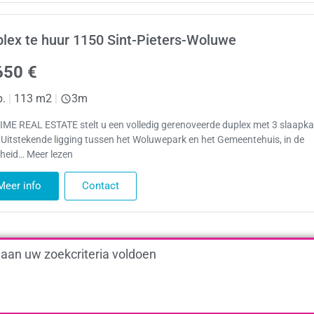
lex te huur 1150 Sint-Pieters-Woluwe
650 €
p.
|
113 m2
|
3m
ME REAL ESTATE stelt u een volledig gerenoveerde duplex met 3 slaapk
.Uitstekende ligging tussen het Woluwepark en het Gemeentehuis, in de
jheid… Meer lezen
Meer info
Contact
 aan uw zoekcriteria voldoen