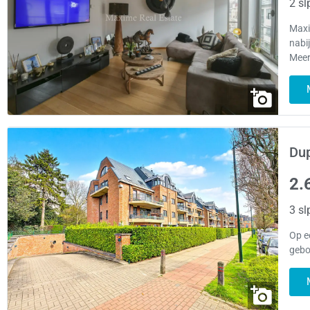
2 sl
Maxi
nabi
Meer
Dup
2.
3 sl
Op e
gebo