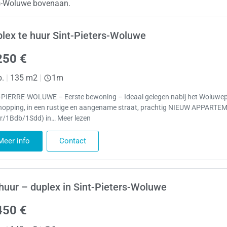
ers-Woluwe bovenaan.
lex te huur Sint-Pieters-Woluwe
250 €
p.
|
135 m2
|
1m
-PIERRE-WOLUWE – Eerste bewoning – Ideaal gelegen nabij het Woluwe
hopping, in een rustige en aangename straat, prachtig NIEUW APPARTE
r/1Bdb/1Sdd) in… Meer lezen
Meer info
Contact
huur – duplex in Sint-Pieters-Woluwe
450 €