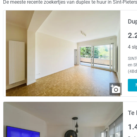
De meeste recente zoekertjes van duplex te huur in Sint-Piet
Dup
2.
4 sl
SINT
en S
(4Bd
Te 
1.