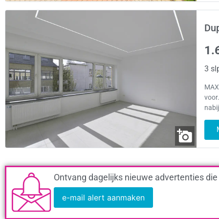
Dup
1.
3 sl
MAXI
voor
nabi
Ontvang dagelijks nieuwe advertenties die
e-mail alert aanmaken