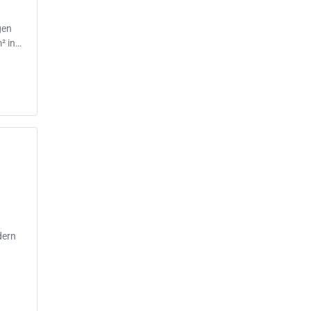
gen
² in…
dern