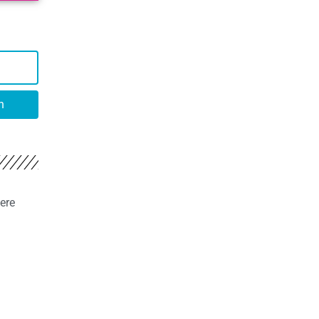
n
ere