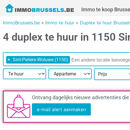
Immo te koop Brusse
ImmoBrussels.be
»
Immo te huur
»
Duplex te huur Brusse
4 duplex te huur in 1150 S
×
Sint-Pieters-Woluwe (1150)
Prijs
Ontvang dagelijks nieuwe advertenties die
e-mail alert aanmaken