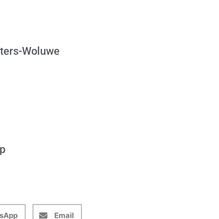
eters-Woluwe
op
sApp
Email