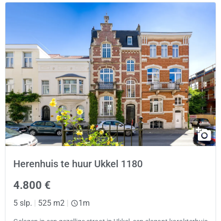
Herenhuis te huur Ukkel 1180
4.800 €
5 slp.
|
525 m2
|
1m