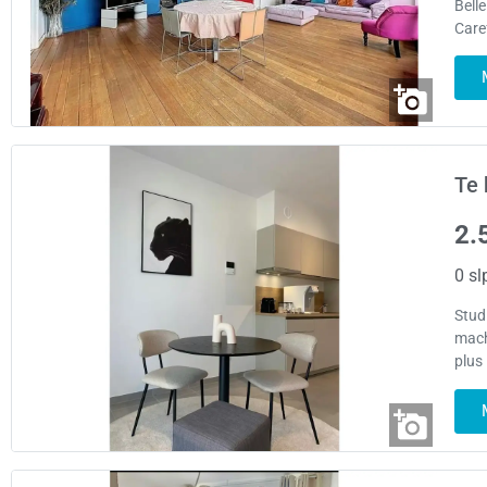
Bell
Care
Te 
2.
0 sl
Stud
mach
plus