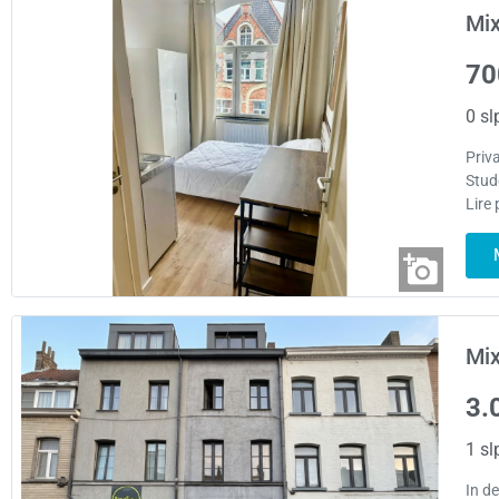
Mix
70
0 sl
Priv
Stud
Lire 
Mi
3.
1 sl
In d