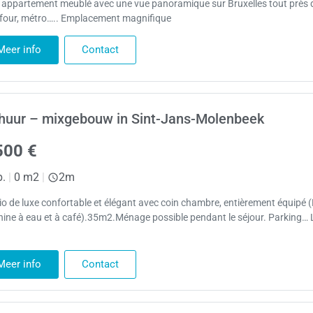
e appartement meublé avec une vue panoramique sur Bruxelles tout près 
four, métro….. Emplacement magnifique
Meer info
Contact
huur – mixgebouw in Sint-Jans-Molenbeek
500 €
p.
|
0 m2
|
2m
io de luxe confortable et élégant avec coin chambre, entièrement équipé 
ine à eau et à café).35m2.Ménage possible pendant le séjour. Parking… L
Meer info
Contact