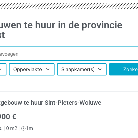
uwen te huur in de provincie
st
Oppervlakte
Slaapkamer(s)
Zoeke
gebouw te huur Sint-Pieters-Woluwe
900 €
p.
|
0 m2
|
1m