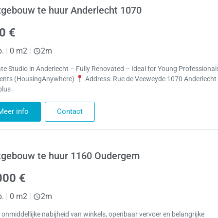
gebouw te huur Anderlecht 1070
0 €
p.
|
0 m2
|
2m
ate Studio in Anderlecht – Fully Renovated – Ideal for Young Professional
ents (HousingAnywhere)
Address: Rue de Veeweyde 1070 Anderlech
plus
Meer info
Contact
xgebouw te huur 1160 Oudergem
000 €
p.
|
0 m2
|
2m
e onmiddellijke nabijheid van winkels, openbaar vervoer en belangrijke