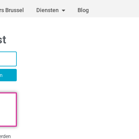
s Brussel
Diensten
Blog
st
n
erden