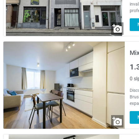
inva
profe
Mix
1.
0 sl
Disco
Bruss
expa