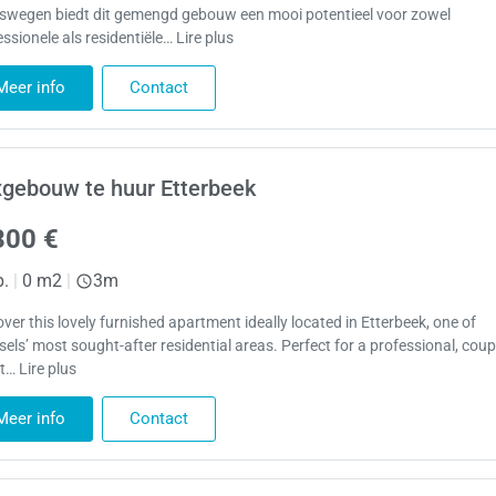
lswegen biedt dit gemengd gebouw een mooi potentieel voor zowel
ssionele als residentiële… Lire plus
Meer info
Contact
gebouw te huur Etterbeek
300 €
p.
|
0 m2
|
3m
ver this lovely furnished apartment ideally located in Etterbeek, one of
els’ most sought-after residential areas. Perfect for a professional, coupl
t… Lire plus
Meer info
Contact