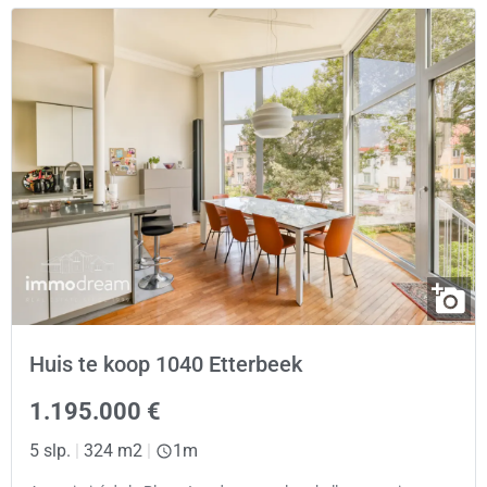
Huis te koop 1040 Etterbeek
1.195.000 €
5 slp.
|
324 m2
|
1m