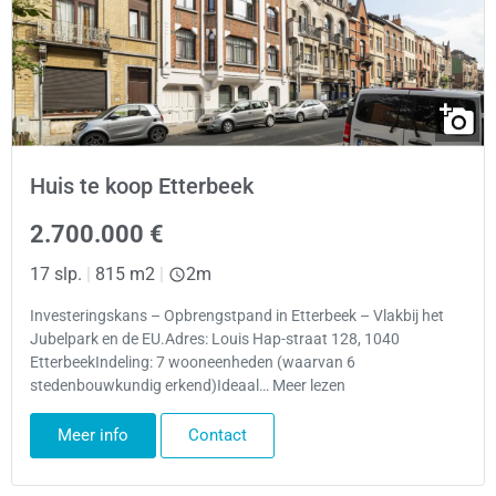
Huis te koop Etterbeek
2.700.000 €
17 slp.
|
815 m2
|
2m
Investeringskans – Opbrengstpand in Etterbeek – Vlakbij het
Jubelpark en de EU.Adres: Louis Hap-straat 128, 1040
EtterbeekIndeling: 7 wooneenheden (waarvan 6
stedenbouwkundig erkend)Ideaal… Meer lezen
Meer info
Contact