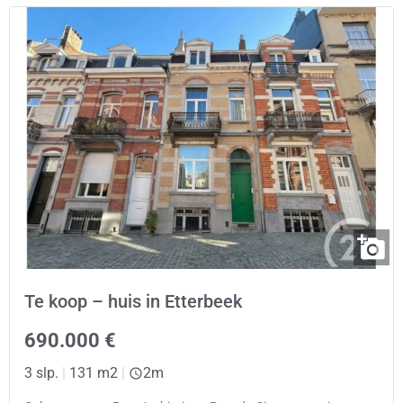
Te koop – huis in Etterbeek
690.000 €
3 slp.
|
131 m2
|
2m