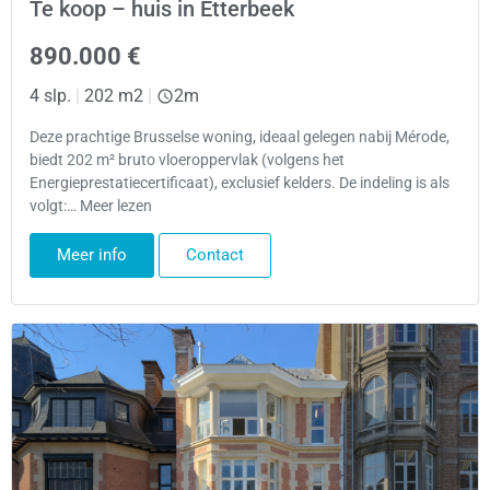
Te koop – huis in Etterbeek
890.000 €
4 slp.
|
202 m2
|
2m
Deze prachtige Brusselse woning, ideaal gelegen nabij Mérode,
biedt 202 m² bruto vloeroppervlak (volgens het
Energieprestatiecertificaat), exclusief kelders. De indeling is als
volgt:… Meer lezen
Meer info
Contact