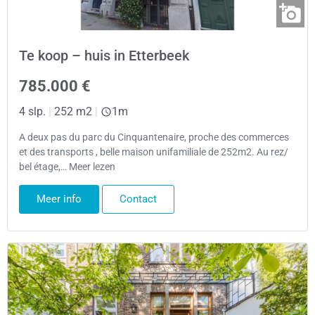
Te koop – huis in Etterbeek
785.000 €
4 slp.
|
252 m2
|
1m
A deux pas du parc du Cinquantenaire, proche des commerces
et des transports , belle maison unifamiliale de 252m2. Au rez/
bel étage,… Meer lezen
Meer info
Contact