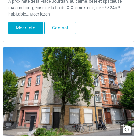
A proximité de la Place Jourdan, au calme, belle et spacieuse
maison bourgeoise de la fin du XIX ième siècle, de +/-324m²
habitable… Meer lezen
Meer info
Contact