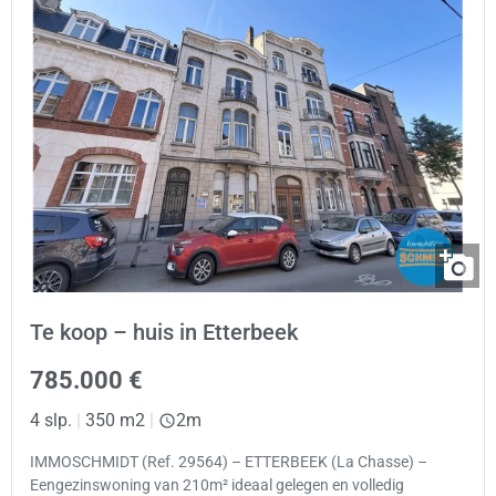
Te koop – huis in Etterbeek
785.000 €
4 slp.
|
350 m2
|
2m
IMMOSCHMIDT (Ref. 29564) – ETTERBEEK (La Chasse) –
Eengezinswoning van 210m² ideaal gelegen en volledig