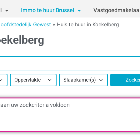
l
Immo te huur Brussel
Vastgoedmakelaar
Hoofdstedelijk Gewest
»
Huis te huur in Koekelberg
oekelberg
Oppervlakte
Slaapkamer(s)
Zoeke
 aan uw zoekcriteria voldoen