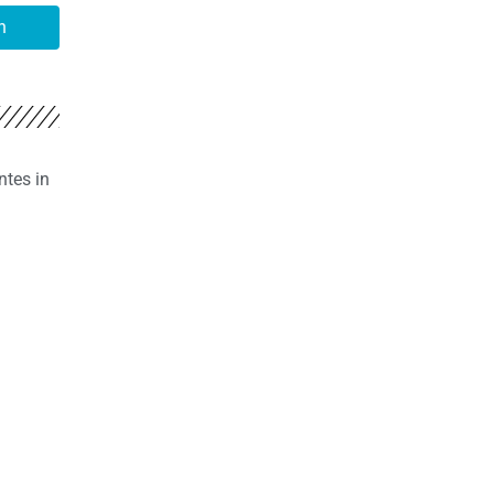
n
ntes in