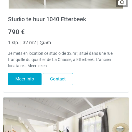
Studio te huur 1040 Etterbeek
790 €
1 slp.
|
32 m2
|
5m
Je mets en location ce studio de 32 m², situé dans une rue
tranquille du quartier de La Chasse, à Etterbeek. L’ancien
locataire… Meer lezen
Meer info
Contact