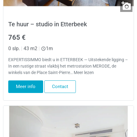
Te huur – studio in Etterbeek
765 €
0 slp.
|
43 m2
|
1m
EXPERTISSIMMO biedt u in ETTERBEEK — Uitstekende ligging –
In een rustige straat vlakbij het metrostation MERODE, de
winkels van de Place Saint-Pierre… Meer lezen
Meer info
Contact