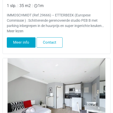
1 slp.
|
35 m2
|
1m
IMMOSCHMIDT (Ref.29666) – ETTERBEEK (Europese
Commissie ) : Schitterende gerenoveerde studio PEB B met
parking inbegrepen in de huurprijs en super ingerichte keuken…
Meer lezen
Meer info
Contact