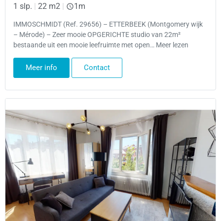
1 slp.
|
22 m2
|
1m
IMMOSCHMIDT (Ref. 29656) – ETTERBEEK (Montgomery wijk
– Mérode) – Zeer mooie OPGERICHTE studio van 22m²
bestaande uit een mooie leefruimte met open… Meer lezen
Meer info
Contact