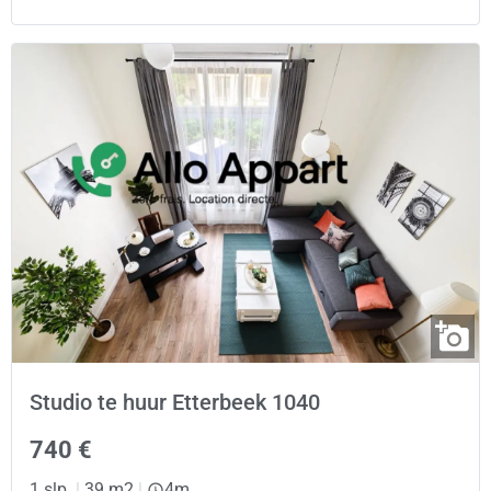
Studio te huur Etterbeek 1040
740 €
1 slp.
|
39 m2
|
4m