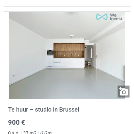
Te huur – studio in Brussel
900 €
0 slp.
|
37 m2
|
2m