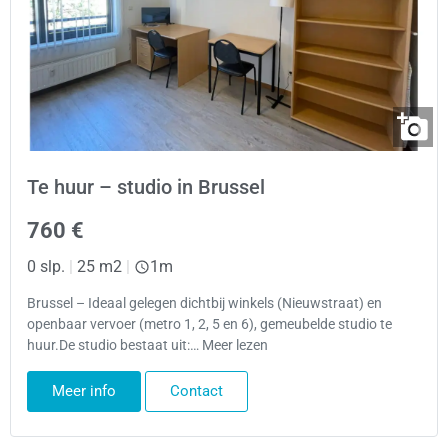
Te huur – studio in Brussel
760 €
0 slp.
|
25 m2
|
1m
Brussel – Ideaal gelegen dichtbij winkels (Nieuwstraat) en
openbaar vervoer (metro 1, 2, 5 en 6), gemeubelde studio te
huur.De studio bestaat uit:… Meer lezen
Meer info
Contact