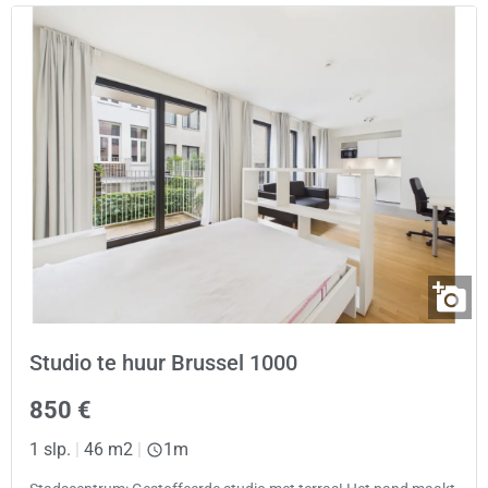
Studio te huur Brussel 1000
850 €
1 slp.
|
46 m2
|
1m