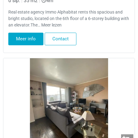
0 slp.
|
35 m2
|
4m
Real estate agency Immo Alphabitat rents this spacious and
bright studio, located on the 6th floor of a 6-storey building with
an elevator.The… Meer lezen
Meer info
Contact