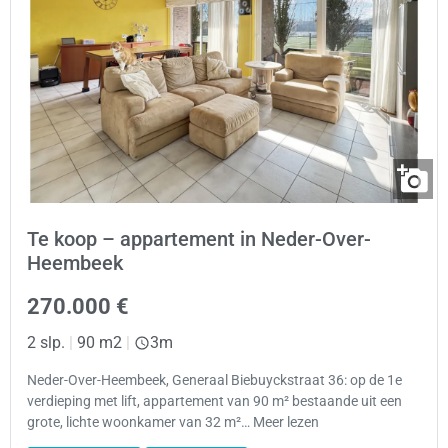
Te koop – appartement in Neder-Over-
Heembeek
270.000 €
2 slp.
|
90 m2
|
3m
Neder-Over-Heembeek, Generaal Biebuyckstraat 36: op de 1e
verdieping met lift, appartement van 90 m² bestaande uit een
grote, lichte woonkamer van 32 m²… Meer lezen