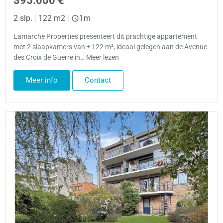
395.000 €
2 slp.
|
122 m2
|
1m
Lamarche Properties presenteert dit prachtige appartement
met 2 slaapkamers van ± 122 m², ideaal gelegen aan de Avenue
des Croix de Guerre in… Meer lezen
Meer info
Contact