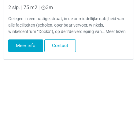
2 slp.
|
75 m2
|
3m
Gelegen in een rustige straat, in de onmiddellijke nabijheid van
alle faciliteiten (scholen, openbaar vervoer, winkels,
winkelcentrum “Dockx”), op de 2de verdieping van… Meer lezen
Meer info
Contact