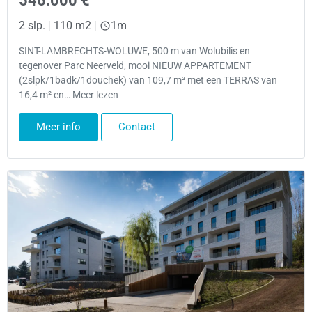
546.000 €
2 slp.
|
110 m2
|
1m
SINT-LAMBRECHTS-WOLUWE, 500 m van Wolubilis en
tegenover Parc Neerveld, mooi NIEUW APPARTEMENT
(2slpk/1badk/1douchek) van 109,7 m² met een TERRAS van
16,4 m² en… Meer lezen
Meer info
Contact