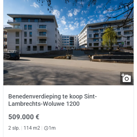
Benedenverdieping te koop Sint-
Lambrechts-Woluwe 1200
509.000 €
2 slp.
|
114 m2
|
1m