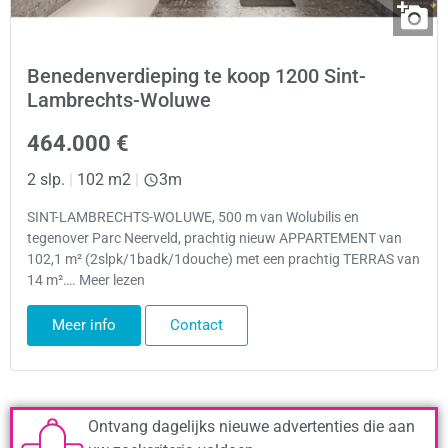
Benedenverdieping te koop 1200 Sint-
Lambrechts-Woluwe
464.000 €
2 slp.
|
102 m2
|
3m
SINT-LAMBRECHTS-WOLUWE, 500 m van Wolubilis en
tegenover Parc Neerveld, prachtig nieuw APPARTEMENT van
102,1 m² (2slpk/1badk/1douche) met een prachtig TERRAS van
14 m²…. Meer lezen
Meer info
Contact
Ontvang dagelijks nieuwe advertenties die aan