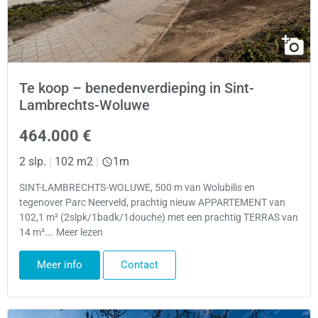
Te koop – benedenverdieping in Sint-
Lambrechts-Woluwe
464.000 €
2 slp.
|
102 m2
|
1m
SINT-LAMBRECHTS-WOLUWE, 500 m van Wolubilis en
tegenover Parc Neerveld, prachtig nieuw APPARTEMENT van
102,1 m² (2slpk/1badk/1douche) met een prachtig TERRAS van
14 m²…. Meer lezen
Meer info
Contact