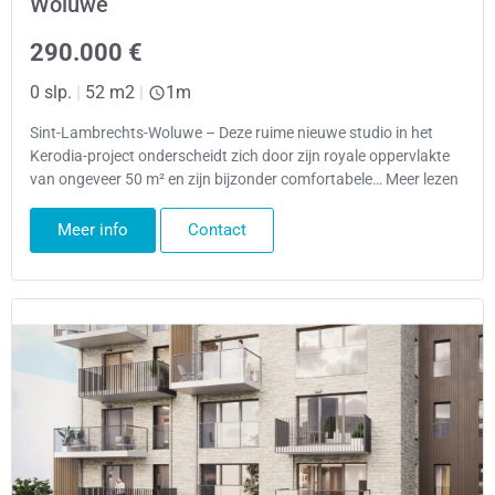
Woluwe
290.000 €
0 slp.
|
52 m2
|
1m
Sint-Lambrechts-Woluwe – Deze ruime nieuwe studio in het
Kerodia-project onderscheidt zich door zijn royale oppervlakte
van ongeveer 50 m² en zijn bijzonder comfortabele… Meer lezen
Meer info
Contact