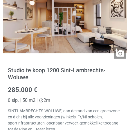
Studio te koop 1200 Sint-Lambrechts-
Woluwe
285.000 €
0 slp.
|
50 m2
|
2m
SINT-LAMBRECHTS-WOLUWE, aan de rand van een groenzone
en dicht bij alle voorzieningen (winkels, Fr/Nl-scholen,
sportinfrastructuren, openbaar vervoer, gemakkelijke toegang
tot de Ring en… Meer lezen