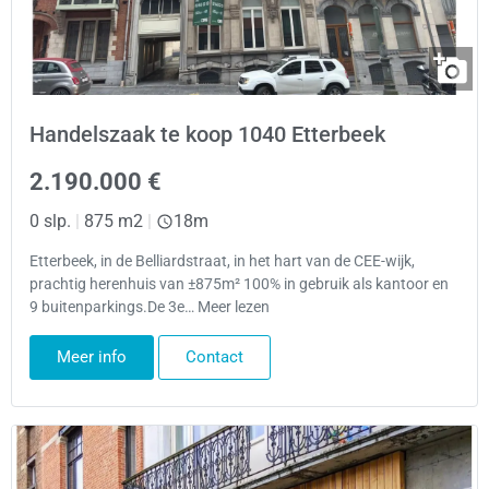
Handelszaak te koop 1040 Etterbeek
2.190.000 €
0 slp.
|
875 m2
|
18m
Etterbeek, in de Belliardstraat, in het hart van de CEE-wijk,
prachtig herenhuis van ±875m² 100% in gebruik als kantoor en
9 buitenparkings.De 3e… Meer lezen
Meer info
Contact