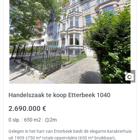
Handelszaak te koop Etterbeek 1040
2.690.000 €
0 slp.
|
650 m2
|
2m
Gelegen in het hart van Etterbeek biedt dit elegante karakterhuis
uit 1909 ±750 m² totale oppervlakte (650 m² bruikbaar),