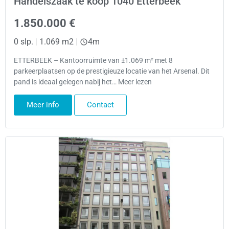
Handelszaak te koop 1040 Etterbeek
1.850.000 €
0 slp.
|
1.069 m2
|
4m
ETTERBEEK – Kantoorruimte van ±1.069 m² met 8
parkeerplaatsen op de prestigieuze locatie van het Arsenal. Dit
pand is ideaal gelegen nabij het… Meer lezen
Meer info
Contact