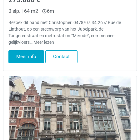
0 slp.
|
64 m2
|
6m
Bezoek dit pand met Christopher: 0478/07.34.26 // Rue de
Linthout, op een steenworp van het Jubelpark, de
Tongerenstraat en metrostation “Mérode”, commercieel
gelijkvloers… Meer lezen
Meer info
Contact